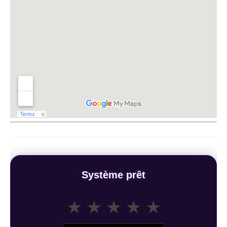
Système prêt
★
★
★
★
★