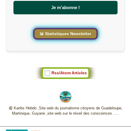
e
s
Je m'abonne !
i
t
e
📊 Statistiques Newsletter
Rss/Atom Articles
📰 Karibs Hebdo ,Site web du journalisme citoyens de Guadeloupe,
Martinique, Guyane ,site web sur le réveil des consciences .....