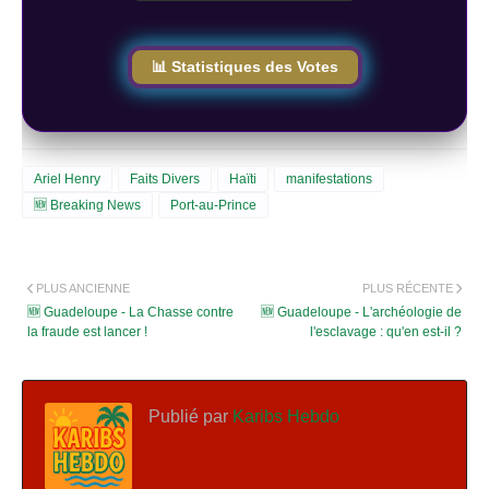
📊 Statistiques des Votes
Ariel Henry
Faits Divers
Haïti
manifestations
🆕 Breaking News
Port-au-Prince
PLUS ANCIENNE
PLUS RÉCENTE
🆕 Guadeloupe - La Chasse contre
🆕 Guadeloupe - L'archéologie de
la fraude est lancer !
l'esclavage : qu'en est-il ?
Publié par
Karibs Hebdo