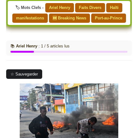
🏷️ Mots Clefs -
Ariel Henry
Faits Divers
Haïti
manifestations
🆕 Breaking News
Port-au-Prince
📚
Ariel Henry
: 1 / 5 articles lus
☆ Sauvegarder