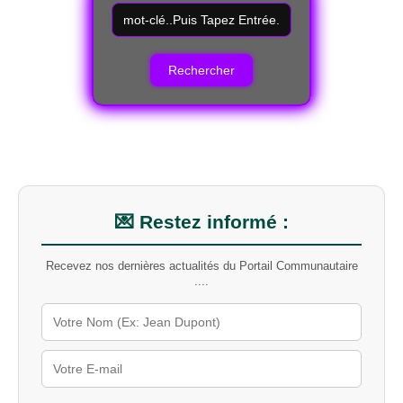
R
e
c
h
e
r
c
h
e
r
u
n
m
💌 Restez informé :
o
t
Recevez nos dernières actualités du Portail Communautaire
-
....
c
l
é
s
u
r
l