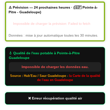
⚠️ Prévision — 24 prochaines heures · (🇬🇵 Pointe-à-
Pitre - Guadeloupe)
Impossible de charger la prévision: Failed to fetch
Données : mise à jour automatique toutes les 30 minutes.
💧 Qualité de l'eau potable
à Pointe-à-Pitre
Guadeloupe
Impossible de charger les données eau.
Source : Hub'Eau / Saur Guadeloupe -
la Carte de la qualité
de l'eau en Guadeloupe
❌ Erreur récupération qualité air