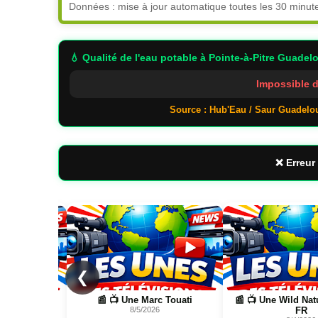
Données : mise à jour automatique toutes les 30 minut
💧 Qualité de l'eau potable
à Pointe-à-Pitre Guadel
Impossible d
Source : Hub'Eau / Saur Guadelo
❌ Erreur 
Page
Page
❮
Touati
📰 📺 Une Wild Nature Science
📰 Logistique Ru
FR
Guadeloupe