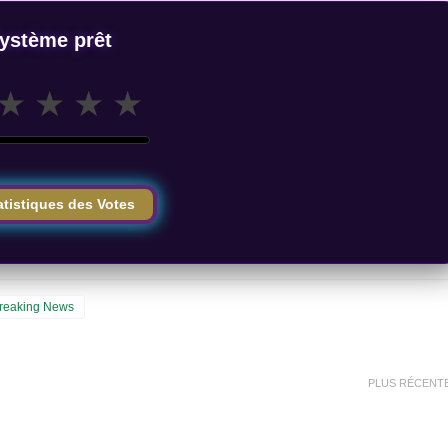
ystème prêt
★
★
★
★
atistiques des Votes
Breaking News
PLUS RÉCENT