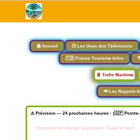
📰 Accueil
📺 Les Unes des Télévisions
🇫🇷 France Tourisme Infos

🚢 Trafic Maritime
📢 Les Rappels A
⚠️ Prévision — 24 prochaines heures · (🇬🇵 Pointe
Impossible de charger la prévision: Failed to fetch