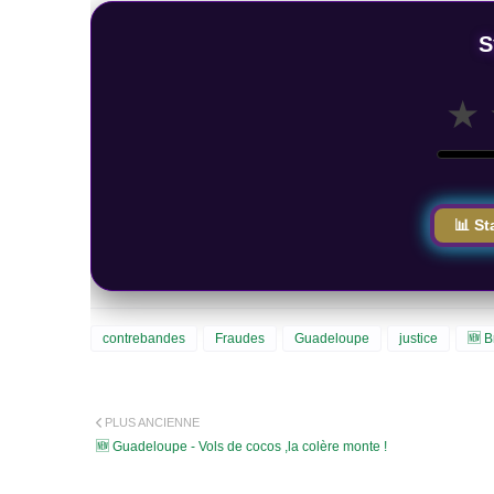
S
★
📊 St
contrebandes
Fraudes
Guadeloupe
justice
🆕 
PLUS ANCIENNE
🆕 Guadeloupe - Vols de cocos ,la colère monte !