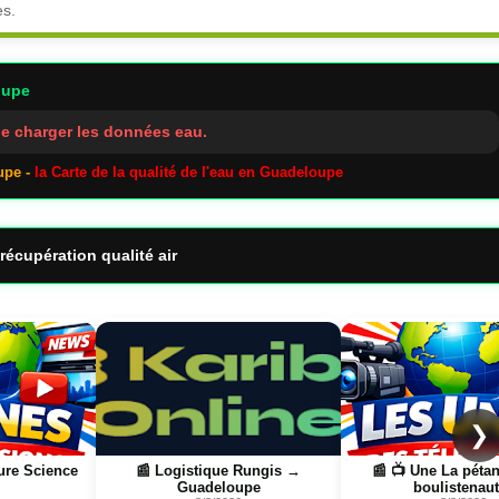
es.
oupe
e charger les données eau.
upe -
la Carte de la qualité de l'eau en Guadeloupe
récupération qualité air
Page
Page
❯
ngis →
📰 📺 Une La pétanque des
📰 📺 Une Réunion la
boulistenautes
8/3/2026