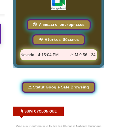
🌎 Annuaire entreprises
📢 Alertes Séismes
 Springs, Nevada - 4:15:04 PM
⚠️ M 0.56 - 24 km N of Borrego Spr
⚠️ Statut Google Safe Browsing
🌀 SUIVI CYCLONIQUE
Mise à jour automatique toutes les 6h par le National Hurricane