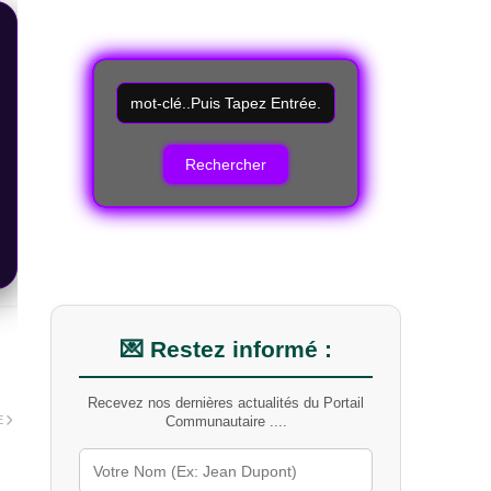
R
e
c
h
e
r
c
h
e
r
u
n
m
💌 Restez informé :
o
t
Recevez nos dernières actualités du Portail
-
E
Communautaire ....
c
l
é
s