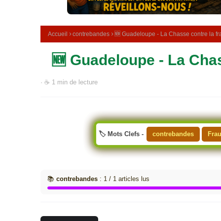
e
m
é
d
Accueil
contrebandes
🆕 Guadeloupe - La Chasse contre la fra
i
c
🆕 Guadeloupe - La Chass
i
n
a
· ☕ 1 min de lecture
l
e
🏷️ Mots Clefs -
contrebandes
Fra
📚
contrebandes
: 1 / 1 articles lus