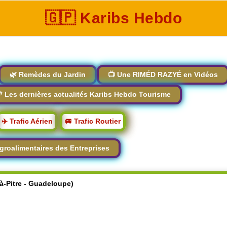
🇬🇵 Karibs Hebdo
🌿 Remèdes du Jardin
📺 Une RIMÉD RAZYÉ en Vidéos
 Les dernières actualités Karibs Hebdo Tourisme
✈️ Trafic Aérien
🚐 Trafic Routier
groalimentaires des Entreprises
-à-Pitre - Guadeloupe)