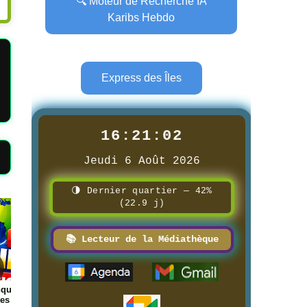
🔍 Moteur de Recherche IA
Karibs Hebdo
Express des Îles
16:21:04
Jeudi 6 Août 2026
🌗 Dernier quartier — 42%
(22.9 j)
Page
Page
📚 Lecteur de la Médiathèque
 1ère
📰 📺 Une Guadeloupe la 1ère
📰 📺 Une AIR TV
8/3/2026
8/3/2026