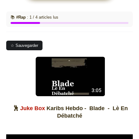
📚
#Rap
: 1 / 4 articles lus
☆ Sauvegarder
🕺
Juke Box
Karibs Hebdo - Blade - Lè En
Débatché