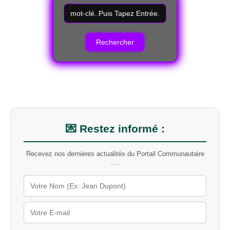
R
e
c
h
e
r
c
h
e
r
u
n
m
💌 Restez informé :
o
t
Recevez nos dernières actualités du Portail Communautaire
-
....
c
l
é
s
u
r
l