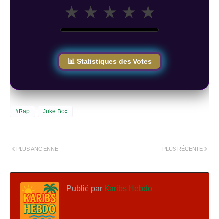
★
★
★
★
★
📊 Statistiques des Votes
#Rap
Juke Box
PLUS ANCIENNE
PLUS RÉCENTE
Publié par
Karibs Hebdo