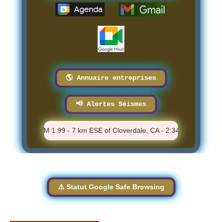
🌎 Annuaire entreprises
📢 Alertes Séismes
PM
⚠️ M 1.99 - 7 km ESE of Cloverdale, CA - 2:34:04 PM
⚠️ 
⚠️ Statut Google Safe Browsing