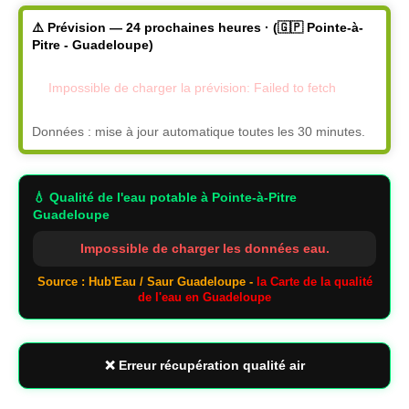
⚠️ Prévision — 24 prochaines heures · (🇬🇵 Pointe-à-
Pitre - Guadeloupe)
Impossible de charger la prévision: Failed to fetch
Données : mise à jour automatique toutes les 30 minutes.
💧 Qualité de l'eau potable
à Pointe-à-Pitre
Guadeloupe
Impossible de charger les données eau.
Source : Hub'Eau / Saur Guadeloupe -
la Carte de la qualité
de l'eau en Guadeloupe
❌ Erreur récupération qualité air