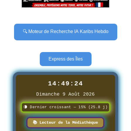
🔍 Moteur de Recherche IA Karibs Hebdo
Express des Îles
14:49:25
Dimanche 9 Août 2026
🌘 Dernier croissant — 15% (25.8 j)
📚 Lecteur de la Médiathèque