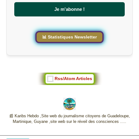
e
s
Je m'abonne !
i
t
e
📊 Statistiques Newsletter
Rss/Atom Articles
📰 Karibs Hebdo ,Site web du journalisme citoyens de Guadeloupe,
Martinique, Guyane ,site web sur le réveil des consciences .....