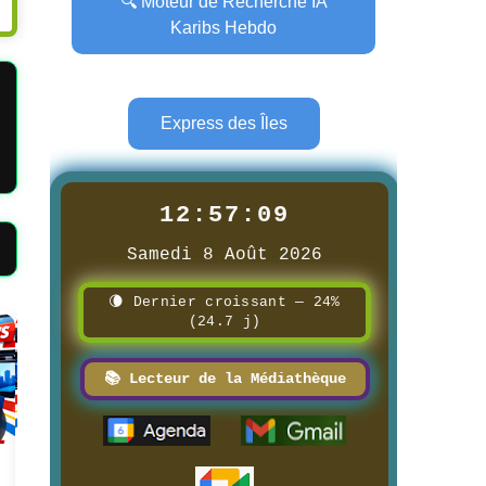
🔍 Moteur de Recherche IA
Karibs Hebdo
Express des Îles
12:57:10
Samedi 8 Août 2026
🌘 Dernier croissant — 24%
(24.7 j)
Page
Page
📚 Lecteur de la Médiathèque
📰 📺 Une Guadeloupe la 1ère
📰 📺 Une AIR TV
8/3/2026
8/3/2026