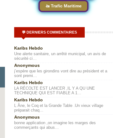
🚤 Trafic Maritime
💬 DERNIERS COMMENTAIRES
Karibs Hebdo
Une alerte sanitaire, un arrêté municipal, un avis de
sécurité ci…
Anonymous
j’espère que les girondins vont dire au président et a
sont premi…
Karibs Hebdo
LA RÉCOLTE EST LANCER ,IL Y A QU UNE
TECHNIQUE QUI EST FIABLE A 1…
Karibs Hebdo
L Âne, le Coq et la Grande Table .Un vieux village
préparait chaq…
Anonymous
bonne application ,on imagine les marges des
commerçants qui abus…