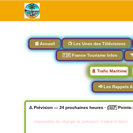
📰 Accueil
📺 Les Unes des Télévisions
🇫🇷 France Tourisme Infos

🚢 Trafic Maritime
📢 Les Rappels A
⚠️ Prévision — 24 prochaines heures · (🇬🇵 Pointe
Impossible de charger la prévision: Failed to fetch