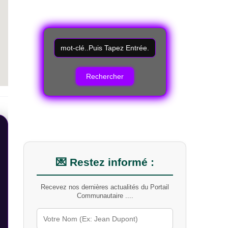
R
e
c
h
e
r
c
h
e
r
u
n
m
💌 Restez informé :
o
t
Recevez nos dernières actualités du Portail
-
Communautaire ....
c
l
é
s