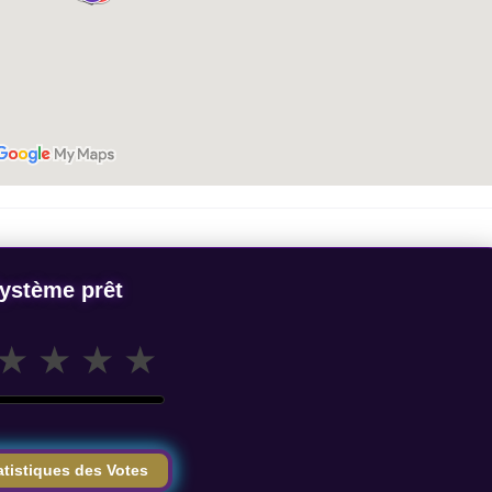
ystème prêt
★
★
★
★
atistiques des Votes