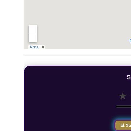
S
★
📊 St