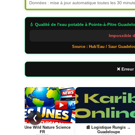
Données : mise à jour automatique toutes les 30 minut
💧 Qualité de l'eau potable
à Pointe-à-Pitre Guadel
Impossible d
Source : Hub'Eau / Saur Guadelo
❌ Erreur 
Page
Page
❮
📰 📺 Une Wild Nature Science
📰 Logistique Rungis →
FR
Guadeloupe