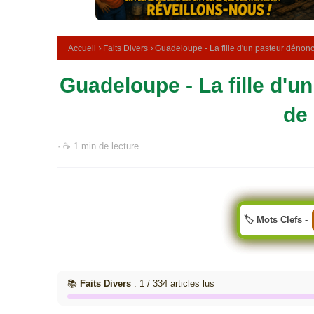
e
m
é
d
Accueil
Faits Divers
Guadeloupe - La fille d'un pasteur dénon
i
c
Guadeloupe - La fille d'
i
n
a
de 
l
e
· ☕ 1 min de lecture
🏷️ Mots Clefs -
📚
Faits Divers
: 1 / 334 articles lus