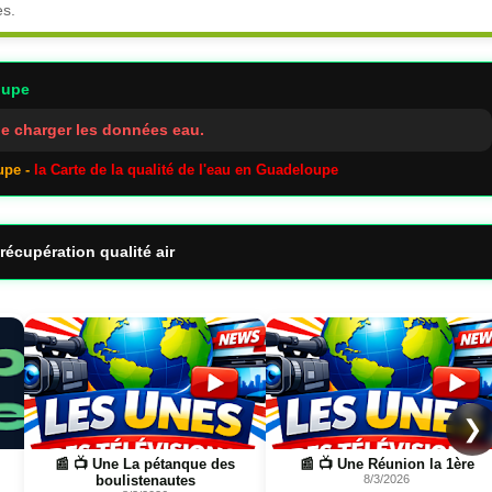
es.
oupe
e charger les données eau.
upe -
la Carte de la qualité de l'eau en Guadeloupe
récupération qualité air
Page
Page
❯
📰 📺 Une La pétanque des
📰 📺 Une Réunion la 1ère
boulistenautes
8/3/2026