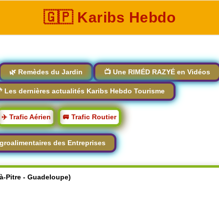
🇬🇵 Karibs Hebdo
🌿 Remèdes du Jardin
📺 Une RIMÉD RAZYÉ en Vidéos
 Les dernières actualités Karibs Hebdo Tourisme
✈️ Trafic Aérien
🚐 Trafic Routier
groalimentaires des Entreprises
-à-Pitre - Guadeloupe)