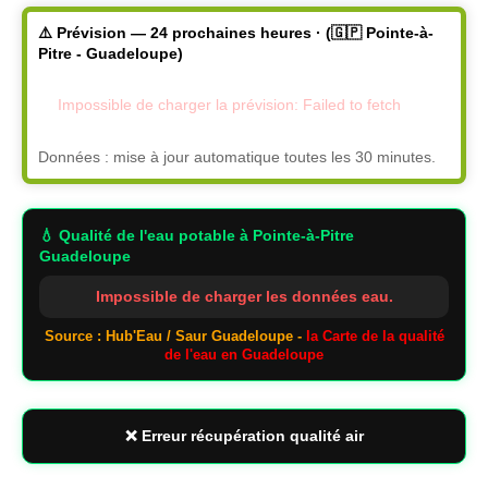
⚠️ Prévision — 24 prochaines heures · (🇬🇵 Pointe-à-
Pitre - Guadeloupe)
Impossible de charger la prévision: Failed to fetch
Données : mise à jour automatique toutes les 30 minutes.
💧 Qualité de l'eau potable
à Pointe-à-Pitre
Guadeloupe
Impossible de charger les données eau.
Source : Hub'Eau / Saur Guadeloupe -
la Carte de la qualité
de l'eau en Guadeloupe
❌ Erreur récupération qualité air