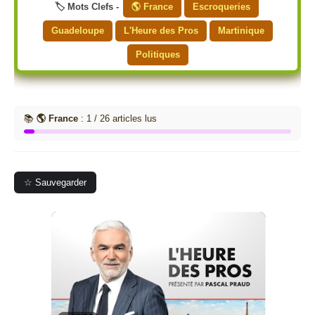
🏷️ Mots Clefs -
🌎 France
Escroqueries
Guadeloupe
L'Heure des Pros
Martinique
Politiques
📚
🌎 France
: 1 / 26 articles lus
☆ Sauvegarder