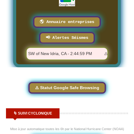
🌎 Annuaire entreprises
📢 Alertes Séismes
.51 - 22 km SW of New Idria, CA - 2:44:59 PM
⚠️ M 1.74 - 8 km S
⚠️ Statut Google Safe Browsing
🌀 SUIVI CYCLONIQUE
Mise à jour automatique toutes les 6h par le National Hurricane Center (NOAA)