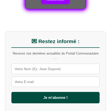
e
r
c
h
e
r
u
n
m
💌 Restez informé :
o
t
Recevez nos dernières actualités du Portail Communautaire
-
....
c
l
é
s
u
r
l
e
s
Je m'abonne !
i
t
e