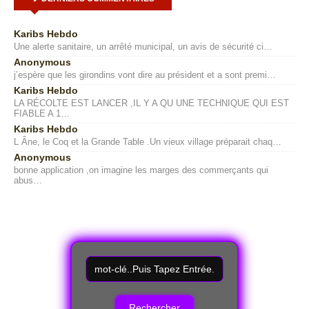
Karibs Hebdo
Une alerte sanitaire, un arrêté municipal, un avis de sécurité ci…
Anonymous
j’espère que les girondins vont dire au président et a sont premi…
Karibs Hebdo
LA RÉCOLTE EST LANCER ,IL Y A QU UNE TECHNIQUE QUI EST
FIABLE A 1…
Karibs Hebdo
L Âne, le Coq et la Grande Table .Un vieux village préparait chaq…
Anonymous
bonne application ,on imagine les marges des commerçants qui
abus…
R
e
c
h