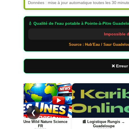
Données : mise à jour automatique toutes les 30 minut
💧 Qualité de l'eau potable
à Pointe-à-Pitre Guadel
Impossible d
Source : Hub'Eau / Saur Guadelo
❌ Erreur 
Page
Page
❮
📰 📺 Une Wild Nature Science
📰 Logistique Rungis →
FR
Guadeloupe