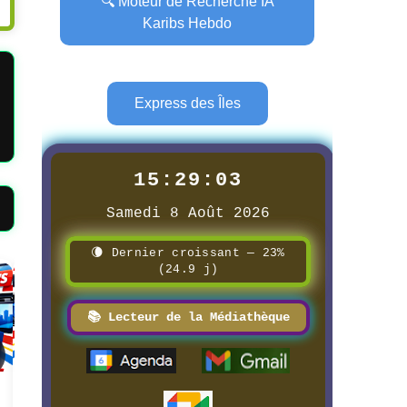
🔍 Moteur de Recherche IA
Karibs Hebdo
Express des Îles
15:29:04
Samedi 8 Août 2026
🌘 Dernier croissant — 23%
(24.9 j)
Page
Page
📚 Lecteur de la Médiathèque
📰 📺 Une Guadeloupe la 1ère
📰 📺 Une AIR TV
8/3/2026
8/3/2026