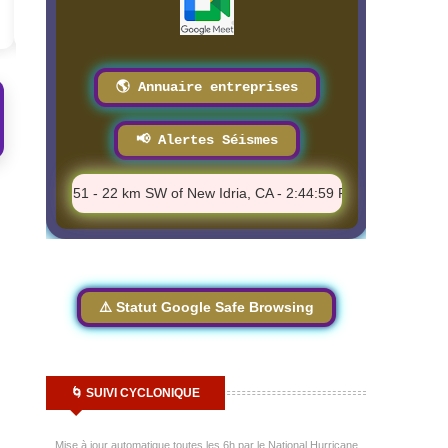
🌎 Annuaire entreprises
📢 Alertes Séismes
⚠️ M 1.51 - 22 km SW of New Idria, CA - 2:44:59 PM
⚠️ M 1.74 
⚠️ Statut Google Safe Browsing
🌀 SUIVI CYCLONIQUE
Mise à jour automatique toutes les 6h par le National Hurricane