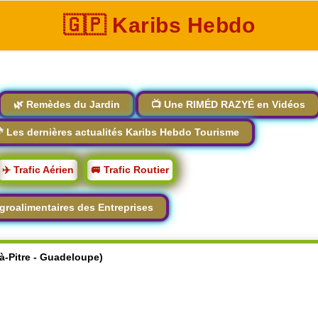
🇬🇵 Karibs Hebdo
🌿 Remèdes du Jardin
📺 Une RIMÉD RAZYÉ en Vidéos
 Les dernières actualités Karibs Hebdo Tourisme
✈️ Trafic Aérien
🚐 Trafic Routier
groalimentaires des Entreprises
-à-Pitre - Guadeloupe)