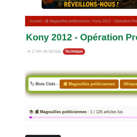
e
m
é
d
Accueil
📰 Magouilles politiciennes
Kony 2012 - Opération Pr
i
c
Kony 2012 - Opération P
i
n
a
· ☕ 2 min de lecture
Technique
l
e
🏷️ Mots Clefs -
📰 Magouilles politiciennes
Afriqu
📚
📰 Magouilles politiciennes
: 1 / 126 articles lus