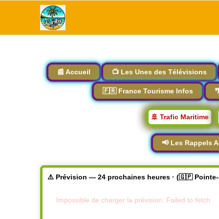
📰 Accueil
📺 Les Unes des Télévisions
🇫🇷 France Tourisme Infos

🚢 Trafic Maritime
📢 Les Rappels A
⚠️ Prévision — 24 prochaines heures · (🇬🇵 Pointe
Impossible de charger la prévision: Failed to fetch