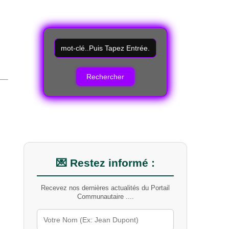
R
e
c
h
e
r
c
h
e
r
u
n
m
💌 Restez informé :
o
t
Recevez nos dernières actualités du Portail
-
Communautaire ....
c
l
é
s