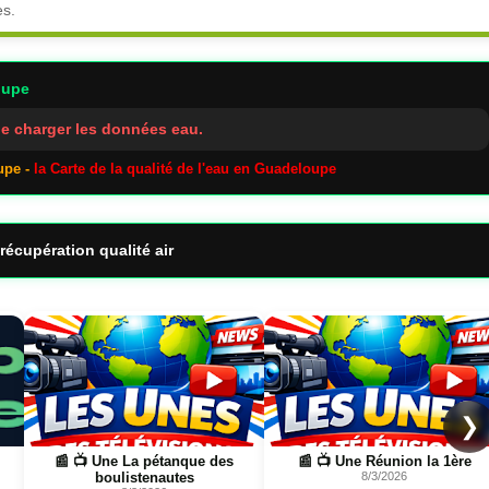
es.
oupe
e charger les données eau.
upe -
la Carte de la qualité de l'eau en Guadeloupe
récupération qualité air
Page
Page
❯
📰 📺 Une La pétanque des
📰 📺 Une Réunion la 1ère
boulistenautes
8/3/2026