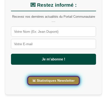
m
💌 Restez informé :
o
t
Recevez nos dernières actualités du Portail Communautaire
-
....
c
l
é
s
u
r
l
e
s
Je m'abonne !
i
t
e
📊 Statistiques Newsletter