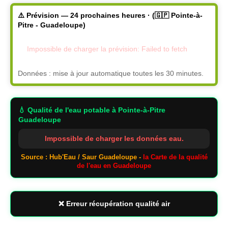
⚠️ Prévision — 24 prochaines heures · (🇬🇵 Pointe-à-
Pitre - Guadeloupe)
Impossible de charger la prévision: Failed to fetch
Données : mise à jour automatique toutes les 30 minutes.
💧 Qualité de l'eau potable
à Pointe-à-Pitre
Guadeloupe
Impossible de charger les données eau.
Source : Hub'Eau / Saur Guadeloupe -
la Carte de la qualité
de l'eau en Guadeloupe
❌ Erreur récupération qualité air