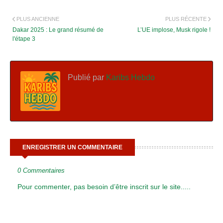
PLUS ANCIENNE
PLUS RÉCENTE
Dakar 2025 : Le grand résumé de
L’UE implose, Musk rigole !
l'étape 3
Publié par
Karibs Hebdo
ENREGISTRER UN COMMENTAIRE
0 Commentaires
Pour commenter, pas besoin d’être inscrit sur le site.....