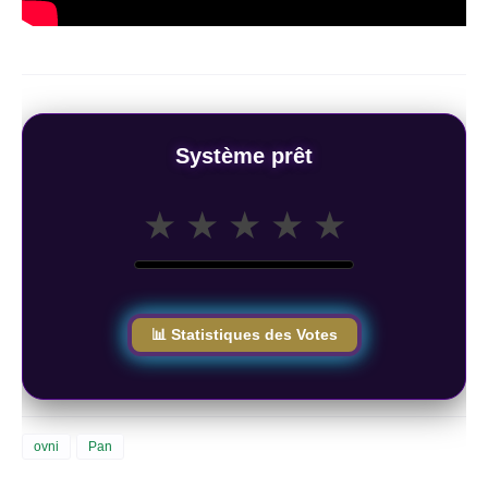
Système prêt
★
★
★
★
★
📊 Statistiques des Votes
ovni
Pan