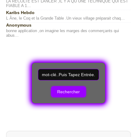
LA RÉCOLTE EST LANCER ,IL Y A QU UNE TECHNIQUE QUI EST
FIABLE A 1…
Karibs Hebdo
L Âne, le Coq et la Grande Table .Un vieux village préparait chaq…
Anonymous
bonne application ,on imagine les marges des commerçants qui
abus…
R
e
c
h
e
r
c
h
e
r
u
n