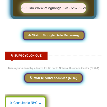
⚠️ M 1.43 - 6 km WNW of Aguanga, CA - 5:57:32 AM
⚠️ M 2.0
⚠️ Statut Google Safe Browsing
🌀 SUIVI CYCLONIQUE
Mise à jour automatique toutes les 6h par le National Hurricane Center (NOAA)
🌀 Voir le suivi complet (NHC)
🌀 Consulter le NHC →