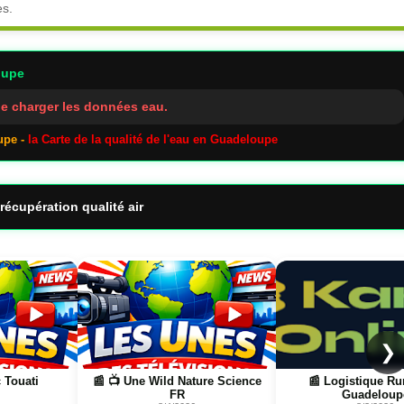
es.
oupe
e charger les données eau.
upe -
la Carte de la qualité de l'eau en Guadeloupe
récupération qualité air
Page
Page
❯
 Touati
📰 📺 Une Wild Nature Science
📰 Logistique R
FR
Guadeloup