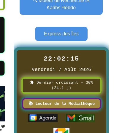
🔍 Moteur de Recherche IA
Karibs Hebdo
Express des Îles
22:02:17
Vendredi 7 Août 2026
🌘 Dernier croissant — 30%
(24.1 j)
Page
Page
📚 Lecteur de la Médiathèque
ungis →
📰 📺 Une La pétanque des
📰 📺 Une Réunion 
e
boulistenautes
8/3/2026