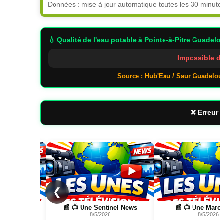
Données : mise à jour automatique toutes les 30 minut
💧 Qualité de l'eau potable
à Pointe-à-Pitre Guadel
Impossible d
Source : Hub'Eau / Saur Guadelo
❌ Erreur 
Page
Page
❮
hatta, Bouyon
📰 📺 Une Sentinel News
📰 📺 Une Marc
6
8/5/2026
8/5/2026