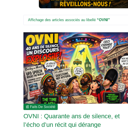
e
m
é
d
Affichage des articles associés au libellé
OVNI
i
c
i
n
a
l
e
📰 Faits De Société
OVNI : Quarante ans de silence, et
l’écho d’un récit qui dérange