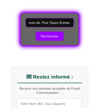
R
e
c
h
e
r
c
h
e
r
u
n
m
💌 Restez informé :
o
t
Recevez nos dernières actualités du Portail
-
Communautaire ....
c
l
é
s