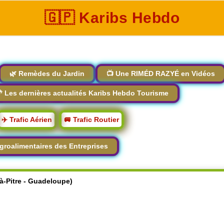
🇬🇵 Karibs Hebdo
🌿 Remèdes du Jardin
📺 Une RIMÉD RAZYÉ en Vidéos
 Les dernières actualités Karibs Hebdo Tourisme
✈️ Trafic Aérien
🚐 Trafic Routier
groalimentaires des Entreprises
-à-Pitre - Guadeloupe)