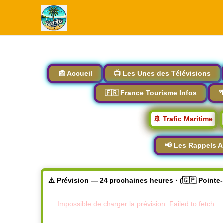
📰 Accueil
📺 Les Unes des Télévisions
🇫🇷 France Tourisme Infos

🚢 Trafic Maritime
📢 Les Rappels A
⚠️ Prévision — 24 prochaines heures · (🇬🇵 Pointe
Impossible de charger la prévision: Failed to fetch