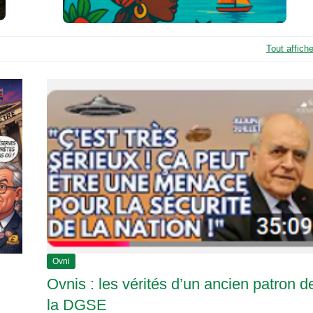
t
é
l
é
Tout affiche
v
i
s
i
o
n
Ovni
Ovnis : les vérités d’un ancien patron d
la DGSE