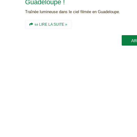
Guadeloupe !
Traînée lumineuse dans le ciel filmée en Guadeloupe.
📜 LIRE LA SUITE »
Aff