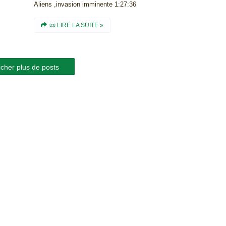
Aliens ,invasion imminente 1:27:36
📜 LIRE LA SUITE »
icher plus de posts