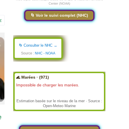
Center (NOAA)
🌀 Voir le suivi complet (NHC)
r
🌀 Consulter le NHC →
Source :
NHC - NOAA
🌊 Marées · (971)
Impossible de charger les marées.
Estimation basée sur le niveau de la mer · Source :
Open-Meteo Marine
e