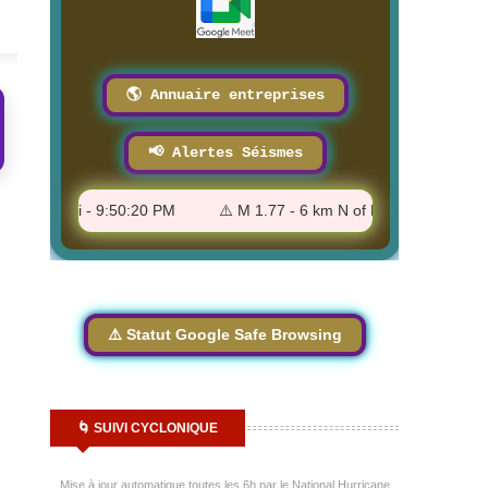
8/3/2026
🌎 Annuaire entreprises
📢 Alertes Séismes
 Hawaii - 9:50:20 PM
⚠️ M 1.77 - 6 km N of Pāhala, Hawaii - 9:4
⚠️ Statut Google Safe Browsing
🌀 SUIVI CYCLONIQUE
Mise à jour automatique toutes les 6h par le National Hurricane