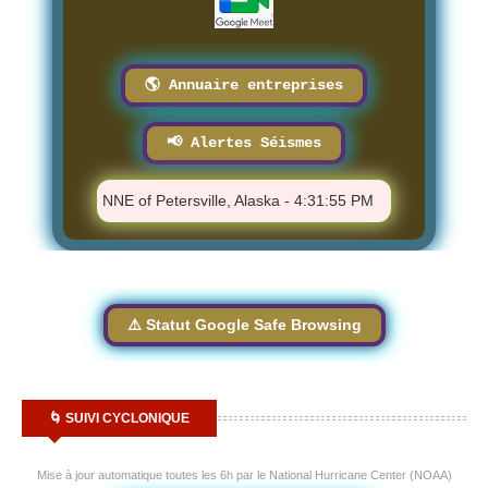
🌎 Annuaire entreprises
📢 Alertes Séismes
2.2 - 71 km NNE of Petersville, Alaska - 4:31:55 PM
⚠️ M 0.4 - 87
⚠️ Statut Google Safe Browsing
🌀 SUIVI CYCLONIQUE
Mise à jour automatique toutes les 6h par le National Hurricane Center (NOAA)