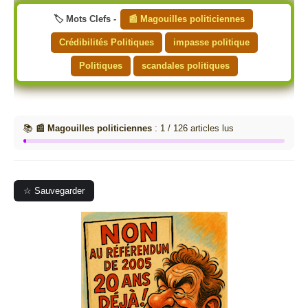
🏷️ Mots Clefs -
📰 Magouilles politiciennes
Crédibilités Politiques
impasse politique
Politiques
scandales politiques
📚
📰 Magouilles politiciennes
: 1 / 126 articles lus
☆ Sauvegarder