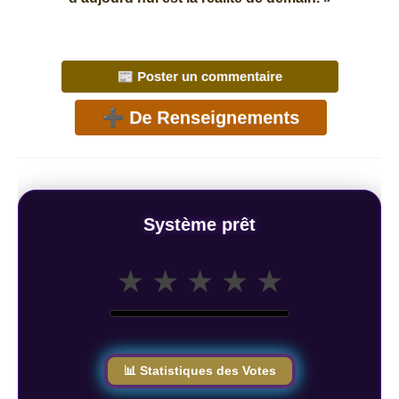
Système prêt
★
★
★
★
★
📊 Statistiques des Votes