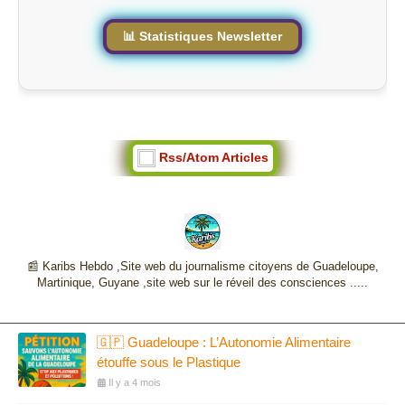
e
📊 Statistiques Newsletter
Rss/Atom Articles
📰 Karibs Hebdo ,Site web du journalisme citoyens de Guadeloupe,
Martinique, Guyane ,site web sur le réveil des consciences .....
🇬🇵 Guadeloupe : L’Autonomie Alimentaire
étouffe sous le Plastique
Il y a 4 mois