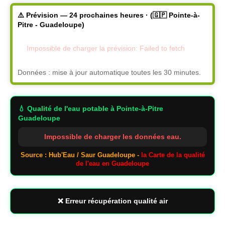
⚠️ Prévision — 24 prochaines heures · (🇬🇵 Pointe-à-
Pitre - Guadeloupe)
Impossible de charger la prévision: Failed to fetch
Données : mise à jour automatique toutes les 30 minutes.
💧 Qualité de l'eau potable
à Pointe-à-Pitre
Guadeloupe
Impossible de charger les données eau.
Source : Hub'Eau / Saur Guadeloupe -
la Carte de la qualité
de l'eau en Guadeloupe
❌ Erreur récupération qualité air