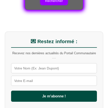
e
r
c
h
e
r
u
n
m
💌 Restez informé :
o
t
Recevez nos dernières actualités du Portail Communautaire
-
....
c
l
é
s
u
r
l
e
s
Je m'abonne !
i
t