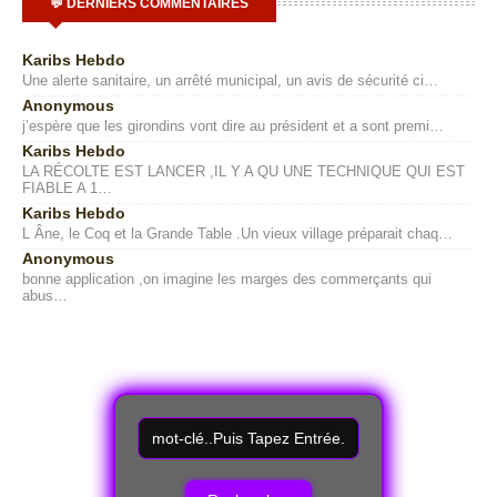
💬 DERNIERS COMMENTAIRES
Karibs Hebdo
Une alerte sanitaire, un arrêté municipal, un avis de sécurité ci…
Anonymous
j’espère que les girondins vont dire au président et a sont premi…
Karibs Hebdo
LA RÉCOLTE EST LANCER ,IL Y A QU UNE TECHNIQUE QUI EST
FIABLE A 1…
Karibs Hebdo
L Âne, le Coq et la Grande Table .Un vieux village préparait chaq…
Anonymous
bonne application ,on imagine les marges des commerçants qui
abus…
R
e
c
h