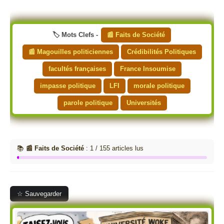
🏷️ Mots Clefs -
📰 Faits de Société
📰 Magouilles politiciennes
Crédibilités Politiques
facultés françaises
France Insoumise
impasse politique
LFI
morale politique
parole politique
Universités
📚
📰 Faits de Société
: 1 / 155 articles lus
☆ Sauvegarder