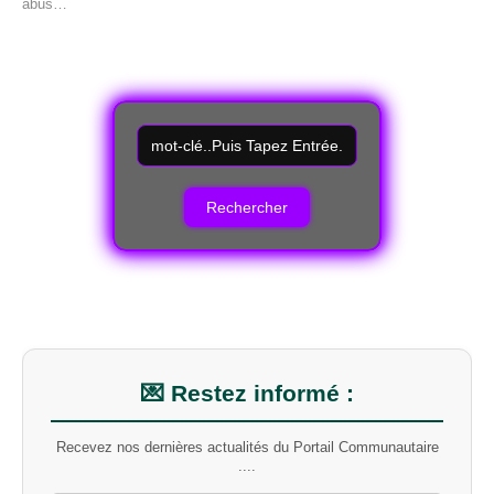
abus…
R
e
c
h
e
r
c
h
e
r
u
n
m
💌 Restez informé :
o
t
Recevez nos dernières actualités du Portail Communautaire
-
....
c
l