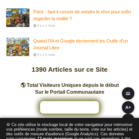
Paris : faut-il cesser de vendre le rêve pour enfin
regarder la réalité ?
Il y a 1 mois
Quand l’IA et Google deviennent les Outils d’un
Journal Libre
Il y a 5 mois
1390
Articles sur ce Site
🌎 Total Visiteurs Uniques depuis le début
Sur le Portail Communautaire
📖
A+
A−
🍪 Ce site utilise le stockage local de votre navigateur pour mémoriser
Nombre total de pages vues sur ce Site
vos préférences (mode sombre, taille du texte, vote sur les articles) et
des outils de mesure d'audience (Google Analytics). Ces données
sont conservées
13 mois maximum
et ne sont pas revendues à des