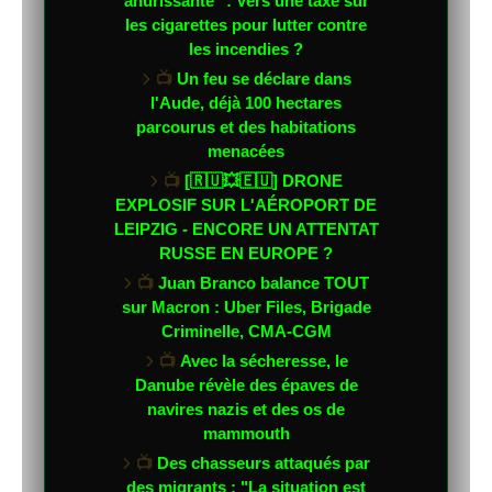
ahurissante" : Vers une taxe sur
les cigarettes pour lutter contre
les incendies ?
📺
Un feu se déclare dans
l'Aude, déjà 100 hectares
parcourus et des habitations
menacées
📺
[🇷🇺💥🇪🇺] DRONE
EXPLOSIF SUR L'AÉROPORT DE
LEIPZIG - ENCORE UN ATTENTAT
RUSSE EN EUROPE ?
📺
Juan Branco balance TOUT
sur Macron : Uber Files, Brigade
Criminelle, CMA-CGM
📺
Avec la sécheresse, le
Danube révèle des épaves de
navires nazis et des os de
mammouth
📺
Des chasseurs attaqués par
des migrants : "La situation est