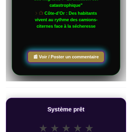
catastrophique"
📺
Côte-d’Or : Des habitants
vivent au rythme des camions-
citernes face à la sécheresse
📰 Voir / Poster un commentaire
Système prêt
★
★
★
★
★