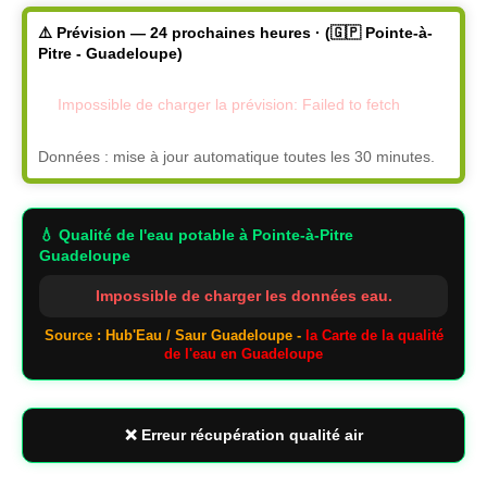
⚠️ Prévision — 24 prochaines heures · (🇬🇵 Pointe-à-
Pitre - Guadeloupe)
Impossible de charger la prévision: Failed to fetch
Données : mise à jour automatique toutes les 30 minutes.
💧 Qualité de l'eau potable
à Pointe-à-Pitre
Guadeloupe
Impossible de charger les données eau.
Source : Hub'Eau / Saur Guadeloupe -
la Carte de la qualité
de l'eau en Guadeloupe
❌ Erreur récupération qualité air