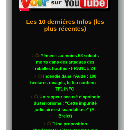
Les 10 derniéres Infos (les
plus récentes)
📺
Yémen : au moins 58 soldats
morts dans des attaques des
rebelles houthis • FRANCE 24
📺
Incendie dans l'Aude : 100
hectares ravagés, le feu contenu｜
TF1 INFO
📺
Un rappeur accusé d'apologie
du terrorisme : "Cette impunité
judiciaire est scandaleuse" (A.
Brelet)
📺
"Une proposition