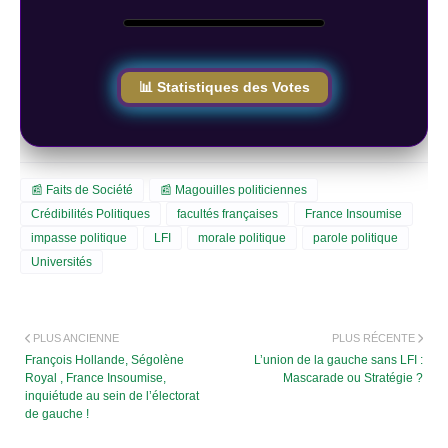
📊 Statistiques des Votes
📰 Faits de Société
📰 Magouilles politiciennes
Crédibilités Politiques
facultés françaises
France Insoumise
impasse politique
LFI
morale politique
parole politique
Universités
PLUS ANCIENNE
PLUS RÉCENTE
François Hollande, Ségolène
L’union de la gauche sans LFI :
Royal , France Insoumise,
Mascarade ou Stratégie ?
inquiétude au sein de l’électorat
de gauche !