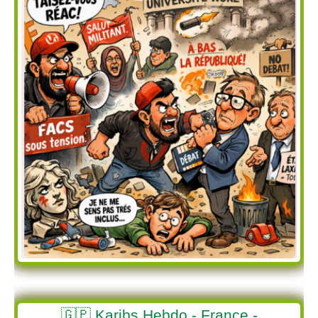
🇬🇵 Karibs Hebdo - France -