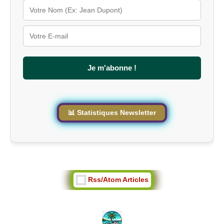
é
s
u
r
l
e
s
Je m'abonne !
i
t
e
📊 Statistiques Newsletter
Rss/Atom Articles