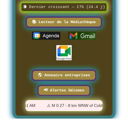
🌘 Dernier croissant — 27% (24.4 j)
📚 Lecteur de la Médiathèque
🌎 Annuaire entreprises
📢 Alertes Séismes
, CA - 3:36:51 AM
⚠️ M 0.27 - 8 km WNW of Cobb, CA - 3:36:22 