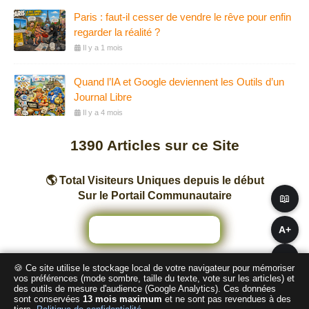
Paris : faut-il cesser de vendre le rêve pour enfin
regarder la réalité ?
Il y a 1 mois
Quand l’IA et Google deviennent les Outils d’un
Journal Libre
Il y a 4 mois
1390
Articles sur ce Site
🌎 Total Visiteurs Uniques depuis le début
Sur le Portail Communautaire
📖
A+
A−
🍪 Ce site utilise le stockage local de votre navigateur pour mémoriser
Nombre total de pages vues sur ce Site
vos préférences (mode sombre, taille du texte, vote sur les articles) et
des outils de mesure d'audience (Google Analytics). Ces données
sont conservées
13 mois maximum
et ne sont pas revendues à des
2
4
1
3
6
1