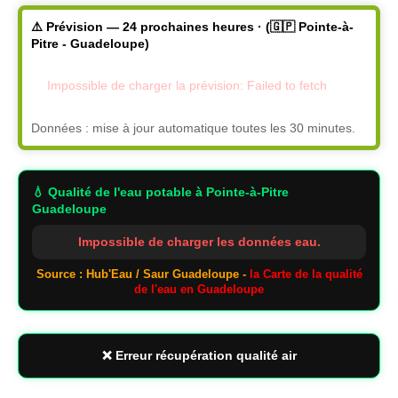
⚠️ Prévision — 24 prochaines heures · (🇬🇵 Pointe-à-
Pitre - Guadeloupe)
Impossible de charger la prévision: Failed to fetch
Données : mise à jour automatique toutes les 30 minutes.
💧 Qualité de l'eau potable
à Pointe-à-Pitre
Guadeloupe
Impossible de charger les données eau.
Source : Hub'Eau / Saur Guadeloupe -
la Carte de la qualité
de l'eau en Guadeloupe
❌ Erreur récupération qualité air