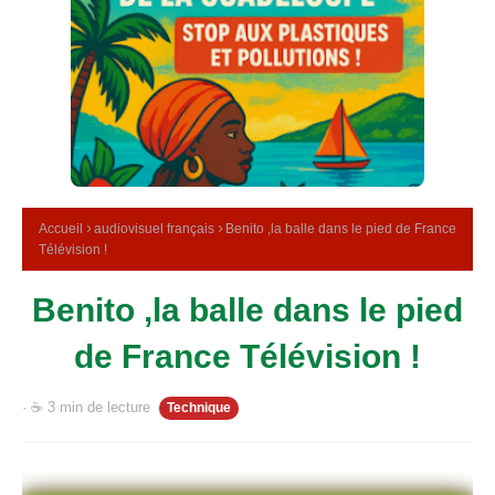
n
e
u
n
e
d
e
t
é
l
é
Accueil
audiovisuel français
Benito ,la balle dans le pied de France
v
Télévision !
i
s
i
Benito ,la balle dans le pied
o
n
de France Télévision !
· ☕ 3 min de lecture
Technique