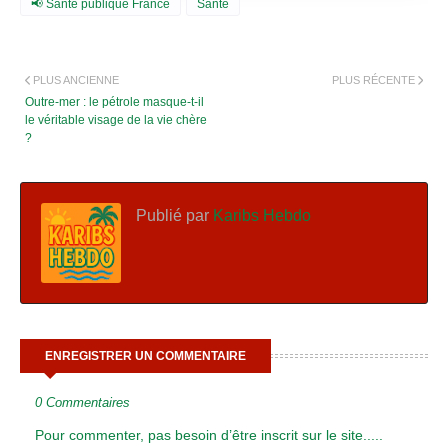
📢 Santé publique France
Santé
PLUS ANCIENNE
PLUS RÉCENTE
Outre-mer : le pétrole masque-t-il
le véritable visage de la vie chère
?
Publié par
Karibs Hebdo
ENREGISTRER UN COMMENTAIRE
0 Commentaires
Pour commenter, pas besoin d’être inscrit sur le site.....