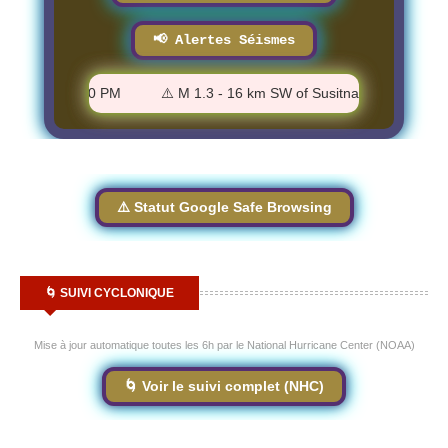
📢 Alertes Séismes
ka - 3:59:00 PM
⚠️ M 1.3 - 16 km SW of Susitna North, Alaska - 
⚠️ Statut Google Safe Browsing
🌀 SUIVI CYCLONIQUE
Mise à jour automatique toutes les 6h par le National Hurricane Center (NOAA)
🌀 Voir le suivi complet (NHC)