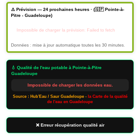
⚠️ Prévision — 24 prochaines heures · (🇬🇵 Pointe-à-
Pitre - Guadeloupe)
Impossible de charger la prévision: Failed to fetch
Données : mise à jour automatique toutes les 30 minutes.
💧 Qualité de l'eau potable
à Pointe-à-Pitre
Guadeloupe
Impossible de charger les données eau.
Source : Hub'Eau / Saur Guadeloupe -
la Carte de la qualité
de l'eau en Guadeloupe
❌ Erreur récupération qualité air