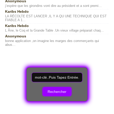
Anonymous
j’espère que les girondins vont dire au président et a sont premi…
Karibs Hebdo
LA RÉCOLTE EST LANCER ,IL Y A QU UNE TECHNIQUE QUI EST
FIABLE A 1…
Karibs Hebdo
L Âne, le Coq et la Grande Table .Un vieux village préparait chaq…
Anonymous
bonne application ,on imagine les marges des commerçants qui
abus…
R
e
c
h
e
r
c
h
e