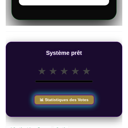
Système prêt
★
★
★
★
★
📊 Statistiques des Votes