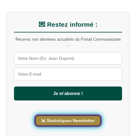
r
u
n
m
💌 Restez informé :
o
t
Recevez nos dernières actualités du Portail Communautaire
-
....
c
l
é
s
u
r
l
e
s
Je m'abonne !
i
t
e
📊 Statistiques Newsletter