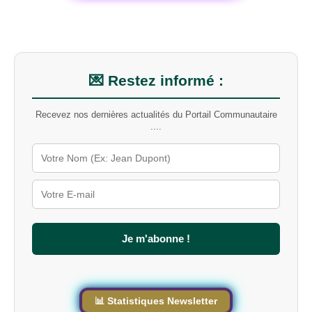
h
e
r
u
n
m
💌 Restez informé :
o
t
Recevez nos dernières actualités du Portail Communautaire
-
....
c
l
é
s
u
r
l
e
s
Je m'abonne !
i
t
e
📊 Statistiques Newsletter