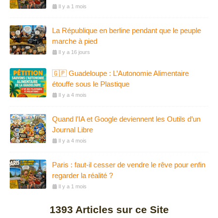
Il y a 1 mois
La République en berline pendant que le peuple
marche à pied
Il y a 16 jours
🇬🇵 Guadeloupe : L’Autonomie Alimentaire
étouffe sous le Plastique
Il y a 4 mois
Quand l’IA et Google deviennent les Outils d’un
Journal Libre
Il y a 4 mois
Paris : faut-il cesser de vendre le rêve pour enfin
regarder la réalité ?
Il y a 1 mois
1393
Articles sur ce Site