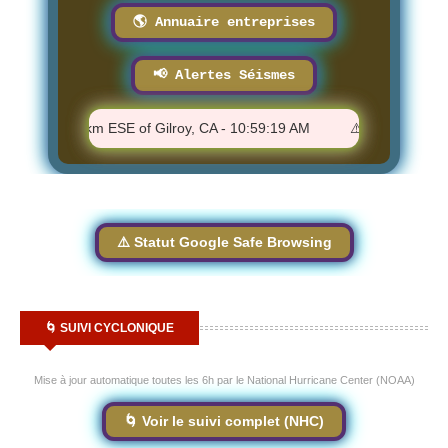
🌎 Annuaire entreprises
📢 Alertes Séismes
 1.4 - 10 km ESE of Gilroy, CA - 10:59:19 AM
⚠️ M 0.96 - 10 km S
⚠️ Statut Google Safe Browsing
🌀 SUIVI CYCLONIQUE
Mise à jour automatique toutes les 6h par le National Hurricane Center (NOAA)
🌀 Voir le suivi complet (NHC)