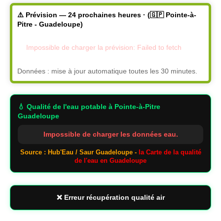
⚠️ Prévision — 24 prochaines heures · (🇬🇵 Pointe-à-
Pitre - Guadeloupe)
Impossible de charger la prévision: Failed to fetch
Données : mise à jour automatique toutes les 30 minutes.
💧 Qualité de l'eau potable
à Pointe-à-Pitre
Guadeloupe
Impossible de charger les données eau.
Source : Hub'Eau / Saur Guadeloupe -
la Carte de la qualité
de l'eau en Guadeloupe
❌ Erreur récupération qualité air