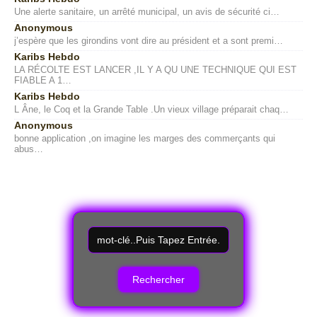
Une alerte sanitaire, un arrêté municipal, un avis de sécurité ci…
Anonymous
j’espère que les girondins vont dire au président et a sont premi…
Karibs Hebdo
LA RÉCOLTE EST LANCER ,IL Y A QU UNE TECHNIQUE QUI EST
FIABLE A 1…
Karibs Hebdo
L Âne, le Coq et la Grande Table .Un vieux village préparait chaq…
Anonymous
bonne application ,on imagine les marges des commerçants qui
abus…
R
e
c
h
e
r
c