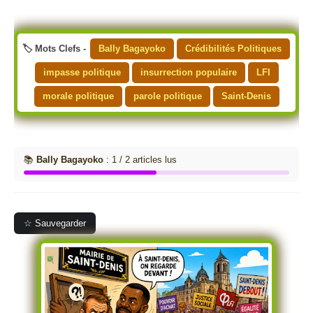
🏷️ Mots Clefs -
Bally Bagayoko
Crédibilités Politiques
impasse politique
insurrection populaire
LFI
morale politique
parole politique
Saint-Denis
📚
Bally Bagayoko
: 1 / 2 articles lus
☆ Sauvegarder