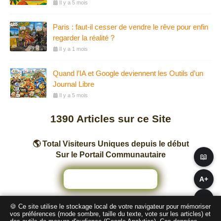
Il y a 5 mois
Paris : faut-il cesser de vendre le rêve pour enfin
regarder la réalité ?
Il y a 1 mois
Quand l’IA et Google deviennent les Outils d’un
Journal Libre
Il y a 5 mois
1390
Articles sur ce Site
🌎 Total Visiteurs Uniques depuis le début
Sur le Portail Communautaire
📖
A+
A−
🍪 Ce site utilise le stockage local de votre navigateur pour mémoriser
Nombre total de pages vues sur ce Site
vos préférences (mode sombre, taille du texte, vote sur les articles) et