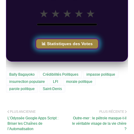
★
★
★
★
★
📊 Statistiques des Votes
Bally Bagayoko
Crédibilités Politiques
impasse politique
insurrection populaire
LFI
morale politique
parole politique
Saint-Denis
PLUS ANCIENNE
PLUS RÉCENTE
L’Odyssée Google Apps Script :
Outre-mer : le pétrole masque-t-il
Briser les Chaînes de
le véritable visage de la vie chère
l’Automatisation
?