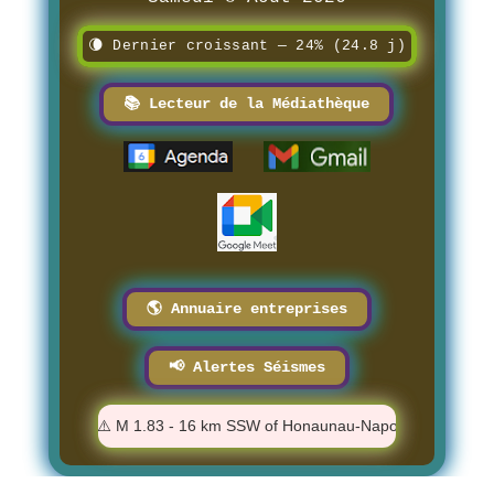
🌘 Dernier croissant — 24% (24.8 j)
📚 Lecteur de la Médiathèque
🌎 Annuaire entreprises
📢 Alertes Séismes
 PM
⚠️ M 1.83 - 16 km SSW of Honaunau-Napoopoo, Hawaii - 12