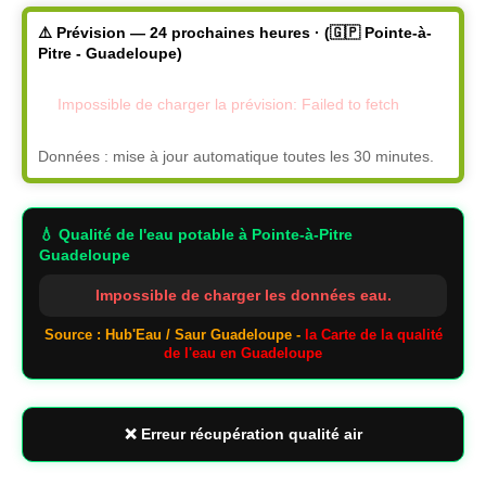
⚠️ Prévision — 24 prochaines heures · (🇬🇵 Pointe-à-
Pitre - Guadeloupe)
Impossible de charger la prévision: Failed to fetch
Données : mise à jour automatique toutes les 30 minutes.
💧 Qualité de l'eau potable
à Pointe-à-Pitre
Guadeloupe
Impossible de charger les données eau.
Source : Hub'Eau / Saur Guadeloupe -
la Carte de la qualité
de l'eau en Guadeloupe
❌ Erreur récupération qualité air