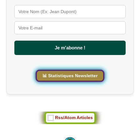
l
é
s
u
r
l
e
s
Je m'abonne !
i
t
e
📊 Statistiques Newsletter
Rss/Atom Articles