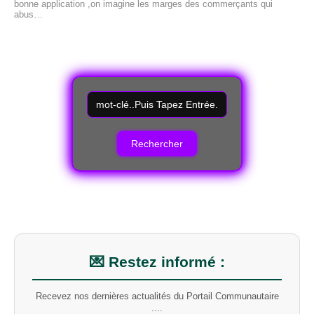
bonne application ,on imagine les marges des commerçants qui
abus…
R
e
c
h
e
r
c
h
e
r
u
n
m
💌 Restez informé :
o
t
Recevez nos dernières actualités du Portail Communautaire
-
....
c