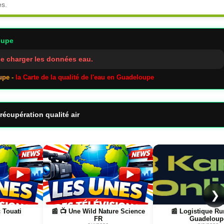
es.
oupe
e charger les données eau.
upe -
la Carte de la qualité de l'eau en Guadeloupe
récupération qualité air
Page
Page
❯
 Touati
📰 📺 Une Wild Nature Science
📰 Logistique R
FR
Guadeloup