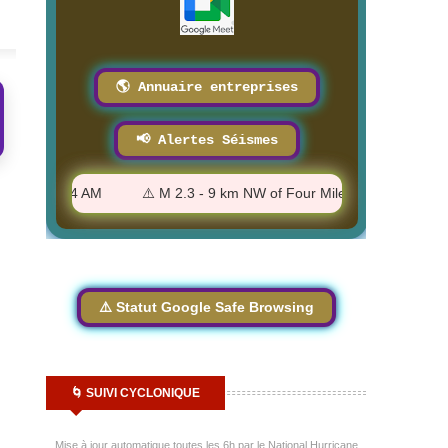
8/3/2026
🌎 Annuaire entreprises
📢 Alertes Séismes
- 1:19:44 AM
⚠️ M 2.3 - 9 km NW of Four Mile Road, Alaska - 1:1
⚠️ Statut Google Safe Browsing
🌀 SUIVI CYCLONIQUE
Mise à jour automatique toutes les 6h par le National Hurricane