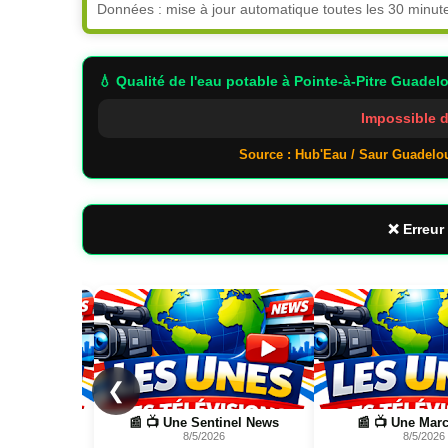
Données : mise à jour automatique toutes les 30 minut
💧 Qualité de l'eau potable
à Pointe-à-Pitre Guadel
Impossible d
Source : Hub'Eau / Saur Guadelo
❌ Erreur 
Page
Page
❮
hatta, Bouyon
📰 📺 Une Sentinel News
📰 📺 Une Marc
6
8/5/2026
8/5/2026