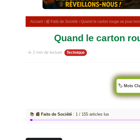
e
m
é
d
Accueil
📰 Faits de Société
Quand le carton rouge se joue hors
i
c
Quand le carton rou
i
n
a
· ☕ 2 min de lecture
Technique
l
e
🏷️ Mots Cl
📚
📰 Faits de Société
: 1 / 155 articles lus