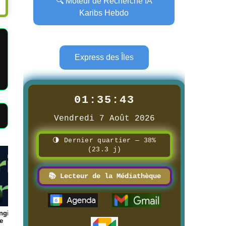
🔍 Moteur de Recherche IA
Karibs Hebdo
Express des Îles
01:35:44
Vendredi 7 Août 2026
🌗 Dernier quartier — 38%
(23.3 j)
Page
Page
📚 Lecteur de la Médiathèque
ungis →
📰 📺 Une La pétanque des
📰 📺 Une Réunion 
e
boulistenautes
8/3/2026