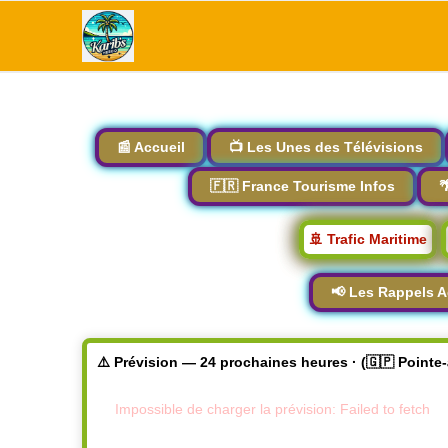
📰 Accueil
📺 Les Unes des Télévisions
🇫🇷 France Tourisme Infos

🚢 Trafic Maritime
📢 Les Rappels A
⚠️ Prévision — 24 prochaines heures · (🇬🇵 Pointe
Impossible de charger la prévision: Failed to fetch