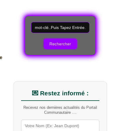
R
e
c
h
e
r
e
c
h
e
r
u
n
m
💌 Restez informé :
o
t
Recevez nos dernières actualités du Portail
-
Communautaire ....
c
l
é
s