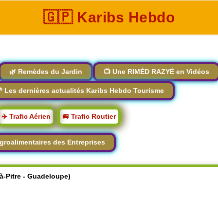
🇬🇵 Karibs Hebdo
🌿 Remèdes du Jardin
📺 Une RIMÉD RAZYÉ en Vidéos
 Les dernières actualités Karibs Hebdo Tourisme
✈️ Trafic Aérien
🚐 Trafic Routier
groalimentaires des Entreprises
-à-Pitre - Guadeloupe)