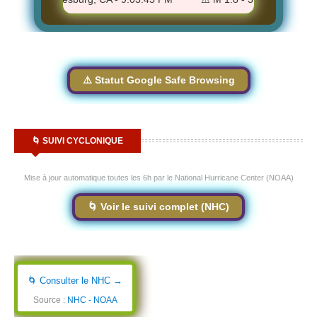
⚠️ Statut Google Safe Browsing
🌀 SUIVI CYCLONIQUE
Mise à jour automatique toutes les 6h par le National Hurricane Center (NOAA)
🌀 Voir le suivi complet (NHC)
🌀 Consulter le NHC →
Source :
NHC - NOAA