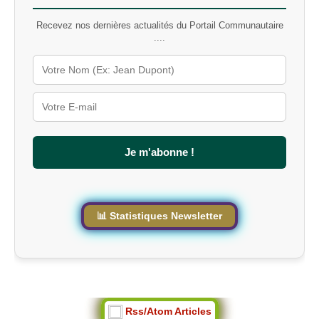
t
Recevez nos dernières actualités du Portail Communautaire
-
....
c
l
é
s
u
r
l
e
s
Je m'abonne !
i
t
e
📊 Statistiques Newsletter
Rss/Atom Articles