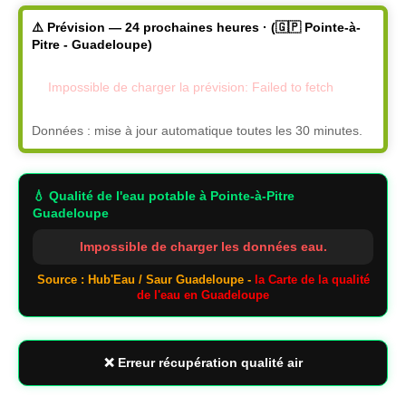
⚠️ Prévision — 24 prochaines heures · (🇬🇵 Pointe-à-
Pitre - Guadeloupe)
Impossible de charger la prévision: Failed to fetch
Données : mise à jour automatique toutes les 30 minutes.
💧 Qualité de l'eau potable
à Pointe-à-Pitre
Guadeloupe
Impossible de charger les données eau.
Source : Hub'Eau / Saur Guadeloupe -
la Carte de la qualité
de l'eau en Guadeloupe
❌ Erreur récupération qualité air