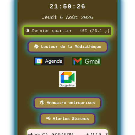
21:59:28
Jeudi 6 Août 2026
🌗 Dernier quartier — 40% (23.1 j)
📚 Lecteur de la Médiathèque
🌎 Annuaire entreprises
📢 Alertes Séismes
of Johannesburg, CA - 9:03:45 PM
⚠️ M 1.8 - 39 km ESE of Balm