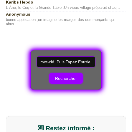
Karibs Hebdo
L Âne, le Coq et la Grande Table .Un vieux village préparait chaq…
Anonymous
bonne application ,on imagine les marges des commerçants qui
abus…
R
e
c
h
e
r
c
h
e
r
u
n
m
💌 Restez informé :
o