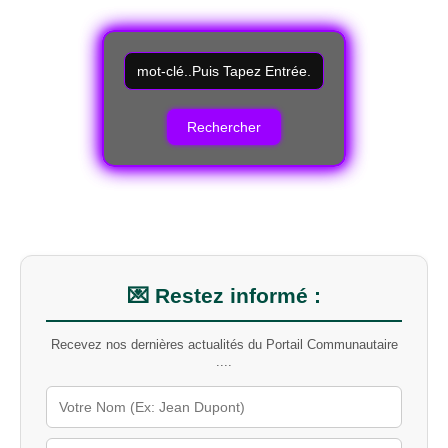
R
e
c
h
e
r
c
h
e
r
u
n
m
💌 Restez informé :
o
t
Recevez nos dernières actualités du Portail Communautaire
-
....
c
l
é
s
u