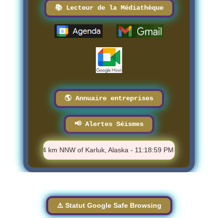
📚 Lecteur de la Médiathèque
🌎 Annuaire entreprises
📢 Alertes Séismes
️ M 1.3 - 84 km NNW of Karluk, Alaska - 11:18:59 PM
⚠️ M 1.72 
⚠️ Statut Google Safe Browsing