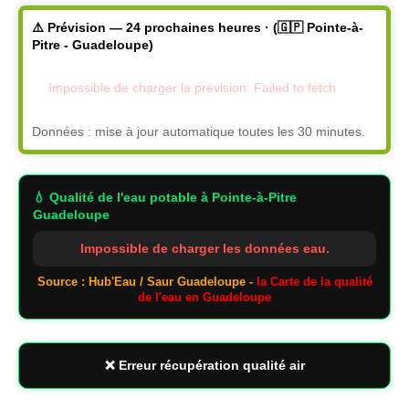
⚠️ Prévision — 24 prochaines heures · (🇬🇵 Pointe-à-
Pitre - Guadeloupe)
Impossible de charger la prévision: Failed to fetch
Données : mise à jour automatique toutes les 30 minutes.
💧 Qualité de l'eau potable
à Pointe-à-Pitre
Guadeloupe
Impossible de charger les données eau.
Source : Hub'Eau / Saur Guadeloupe -
la Carte de la qualité
de l'eau en Guadeloupe
❌ Erreur récupération qualité air