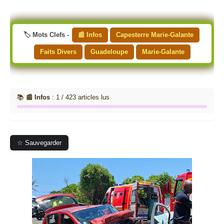
🏷️ Mots Clefs -
📰 Infos
Capesterre Marie-Galante
Faits Divers
Guadeloupe
Marie-Galante
📚
📰 Infos
: 1 / 423 articles lus
☆ Sauvegarder