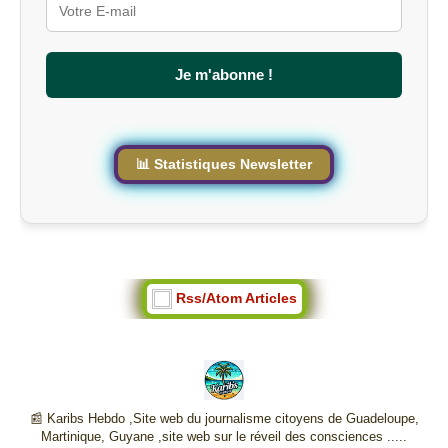
r
l
e
s
Je m'abonne !
i
t
e
📊 Statistiques Newsletter
Rss/Atom Articles
📰 Karibs Hebdo ,Site web du journalisme citoyens de Guadeloupe,
Martinique, Guyane ,site web sur le réveil des consciences .....