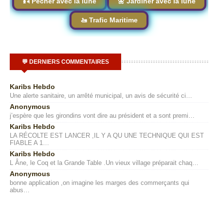
🎣 Pêcher avec la lune
🌼 Jardiner avec la lune
🚤 Trafic Maritime
💬 DERNIERS COMMENTAIRES
Karibs Hebdo
Une alerte sanitaire, un arrêté municipal, un avis de sécurité ci…
Anonymous
j’espère que les girondins vont dire au président et a sont premi…
Karibs Hebdo
LA RÉCOLTE EST LANCER ,IL Y A QU UNE TECHNIQUE QUI EST
FIABLE A 1…
Karibs Hebdo
L Âne, le Coq et la Grande Table .Un vieux village préparait chaq…
Anonymous
bonne application ,on imagine les marges des commerçants qui
abus…