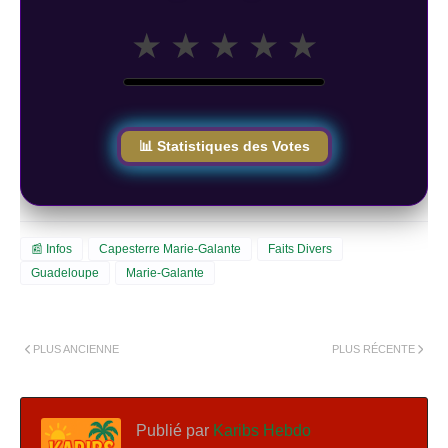
★
★
★
★
★
📊 Statistiques des Votes
📰 Infos
Capesterre Marie-Galante
Faits Divers
Guadeloupe
Marie-Galante
PLUS ANCIENNE
PLUS RÉCENTE
Publié par
Karibs Hebdo