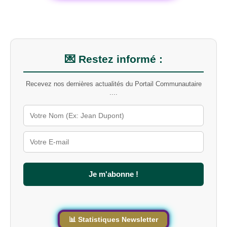
h
e
r
u
n
m
💌 Restez informé :
o
t
Recevez nos dernières actualités du Portail Communautaire
-
....
c
l
é
s
u
r
l
e
s
Je m'abonne !
i
t
e
📊 Statistiques Newsletter