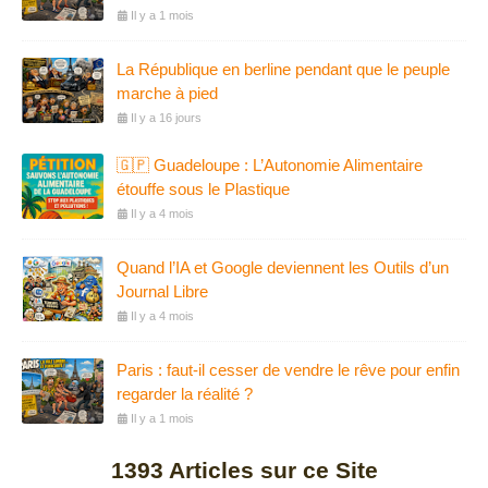
Il y a 1 mois
La République en berline pendant que le peuple
marche à pied
Il y a 16 jours
🇬🇵 Guadeloupe : L’Autonomie Alimentaire
étouffe sous le Plastique
Il y a 4 mois
Quand l’IA et Google deviennent les Outils d’un
Journal Libre
Il y a 4 mois
Paris : faut-il cesser de vendre le rêve pour enfin
regarder la réalité ?
Il y a 1 mois
1393
Articles sur ce Site