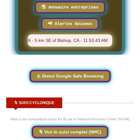
🌎 Annuaire entreprises
📢 Alertes Séismes
⚠️ M 1.86 - 5 km SE of Bishop, CA - 11:53:43 AM
⚠️ M 1.8 - 2
⚠️ Statut Google Safe Browsing
🌀 SUIVI CYCLONIQUE
Mise à jour automatique toutes les 6h par le National Hurricane Center (NOAA)
🌀 Voir le suivi complet (NHC)