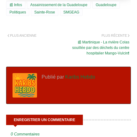
📰 Infos
Assainissement de la Guadeloupe
Guadeloupe
Politiques
Sainte-Rose
SMGEAG
PLUS ANCIENNE
PLUS RÉCENTE
📰 Martinique - La rivière Colas
souillée par des déchets du centre
hospitalier Mango-Vulcin❗
Publié par
Karibs Hebdo
ENREGISTRER UN COMMENTAIRE
0 Commentaires