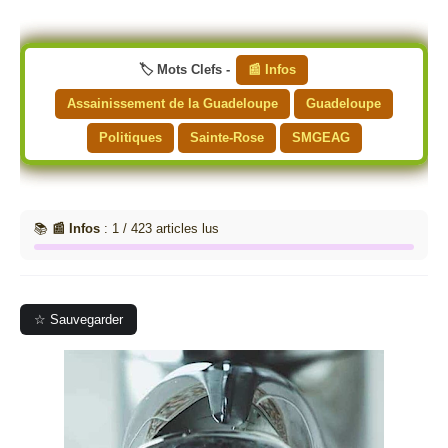
🏷️ Mots Clefs -
📰 Infos
Assainissement de la Guadeloupe
Guadeloupe
Politiques
Sainte-Rose
SMGEAG
📚
📰 Infos
: 1 / 423 articles lus
☆ Sauvegarder