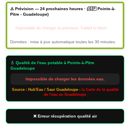
⚠️ Prévision — 24 prochaines heures · (🇬🇵 Pointe-à-
Pitre - Guadeloupe)
Impossible de charger la prévision: Failed to fetch
Données : mise à jour automatique toutes les 30 minutes.
💧 Qualité de l'eau potable
à Pointe-à-Pitre
Guadeloupe
Impossible de charger les données eau.
Source : Hub'Eau / Saur Guadeloupe -
la Carte de la qualité
de l'eau en Guadeloupe
❌ Erreur récupération qualité air