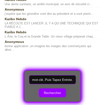
Une alerte sanitaire, un arrêté municipal, un avis de sécurité ci…
Anonymous
j’espère que les girondins vont dire au président et a sont premi…
Karibs Hebdo
LA RÉCOLTE EST LANCER ,IL Y A QU UNE TECHNIQUE QUI EST
FIABLE A 1…
Karibs Hebdo
L Âne, le Coq et la Grande Table .Un vieux village préparait chaq…
Anonymous
bonne application ,on imagine les marges des commerçants qui
abus…
R
e
c
h
e
r
c