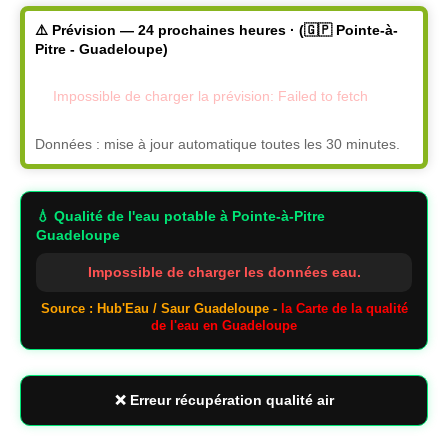
⚠️ Prévision — 24 prochaines heures · (🇬🇵 Pointe-à-
Pitre - Guadeloupe)
Impossible de charger la prévision: Failed to fetch
Données : mise à jour automatique toutes les 30 minutes.
💧 Qualité de l'eau potable
à Pointe-à-Pitre
Guadeloupe
Impossible de charger les données eau.
Source : Hub'Eau / Saur Guadeloupe -
la Carte de la qualité
de l'eau en Guadeloupe
❌ Erreur récupération qualité air