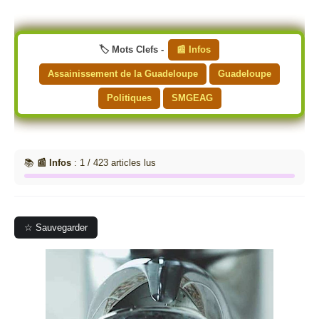
🏷️ Mots Clefs -
📰 Infos
Assainissement de la Guadeloupe
Guadeloupe
Politiques
SMGEAG
📚
📰 Infos
: 1 / 423 articles lus
☆ Sauvegarder