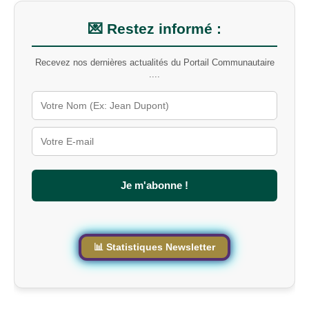
n
m
💌 Restez informé :
o
t
Recevez nos dernières actualités du Portail Communautaire
-
....
c
l
é
s
u
r
l
e
s
Je m'abonne !
i
t
e
📊 Statistiques Newsletter