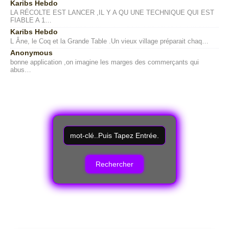
Karibs Hebdo
LA RÉCOLTE EST LANCER ,IL Y A QU UNE TECHNIQUE QUI EST
FIABLE A 1…
Karibs Hebdo
L Âne, le Coq et la Grande Table .Un vieux village préparait chaq…
Anonymous
bonne application ,on imagine les marges des commerçants qui
abus…
R
e
c
h
e
r
c
h
e
r
u