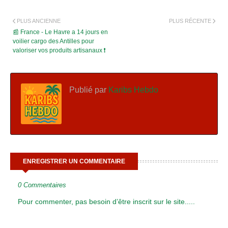
PLUS ANCIENNE
PLUS RÉCENTE
📰 France - Le Havre a 14 jours en
voilier cargo des Antilles pour
valoriser vos produits artisanaux ❗
Publié par
Karibs Hebdo
ENREGISTRER UN COMMENTAIRE
0 Commentaires
Pour commenter, pas besoin d’être inscrit sur le site.....