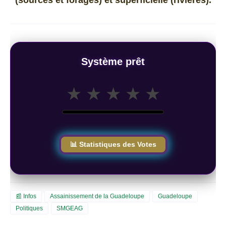
Système prêt
★
★
★
★
★
📊 Statistiques des Votes
📰 Infos
Assainissement de la Guadeloupe
Guadeloupe
Politiques
SMGEAG