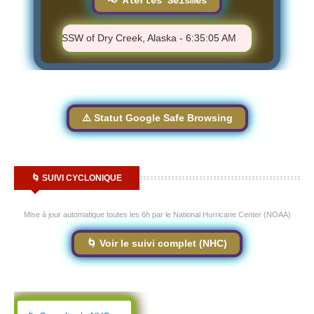
📢 Alertes Séismes
.9 - 33 km SSW of Dry Creek, Alaska - 6:35:05 AM
⚠️ M 1.31 - 7
⚠️ Statut Google Safe Browsing
🌀 SUIVI CYCLONIQUE
Mise à jour automatique toutes les 6h par le National Hurricane Center (NOAA)
🌀 Voir le suivi complet (NHC)