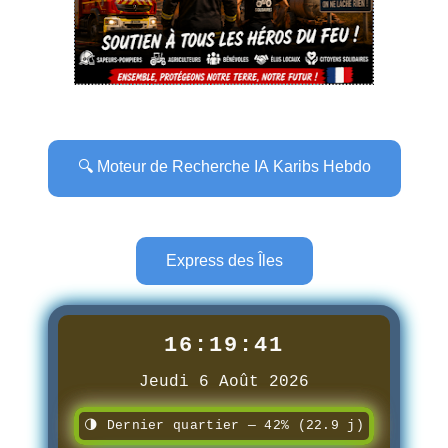
🔍 Moteur de Recherche IA Karibs Hebdo
Express des Îles
16:19:43
Jeudi 6 Août 2026
🌗 Dernier quartier — 42% (22.9 j)