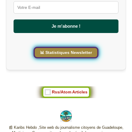
u
r
l
e
s
Je m'abonne !
i
t
e
📊 Statistiques Newsletter
Rss/Atom Articles
📰 Karibs Hebdo ,Site web du journalisme citoyens de Guadeloupe,