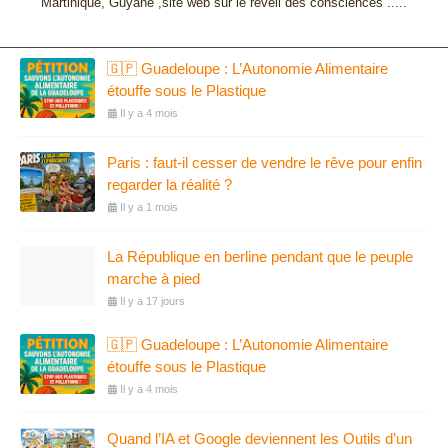
Martinique, Guyane ,site web sur le réveil des consciences .....
🇬🇵 Guadeloupe : L’Autonomie Alimentaire
étouffe sous le Plastique
Il y a 4 mois
Paris : faut-il cesser de vendre le rêve pour enfin
regarder la réalité ?
Il y a 1 mois
La République en berline pendant que le peuple
marche à pied
Il y a 17 jours
🇬🇵 Guadeloupe : L’Autonomie Alimentaire
étouffe sous le Plastique
Il y a 4 mois
Quand l’IA et Google deviennent les Outils d’un