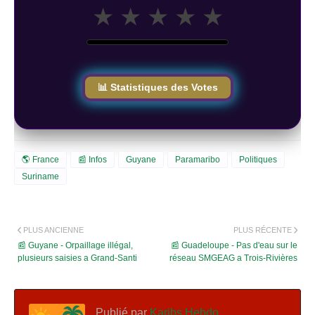
★
★
★
★
★
📊 Statistiques des Votes
🌎 France
📰 Infos
Guyane
Paramaribo
Politiques
Suriname
PLUS ANCIENNE
PLUS RÉCENTE
📰 Guyane - Orpaillage illégal,
📰 Guadeloupe - Pas d'eau sur le
plusieurs saisies a Grand-Santi
réseau SMGEAG a Trois-Rivières
Publié par
Karibs Hebdo