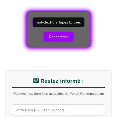
R
e
c
h
e
r
c
h
e
r
u
n
m
💌 Restez informé :
o
t
Recevez nos dernières actualités du Portail Communautaire
-
....
c
l
é
s