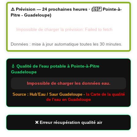
⚠️ Prévision — 24 prochaines heures · (🇬🇵 Pointe-à-
Pitre - Guadeloupe)
Impossible de charger la prévision: Failed to fetch
Données : mise à jour automatique toutes les 30 minutes.
💧 Qualité de l'eau potable
à Pointe-à-Pitre
Guadeloupe
Impossible de charger les données eau.
Source : Hub'Eau / Saur Guadeloupe -
la Carte de la qualité
de l'eau en Guadeloupe
❌ Erreur récupération qualité air