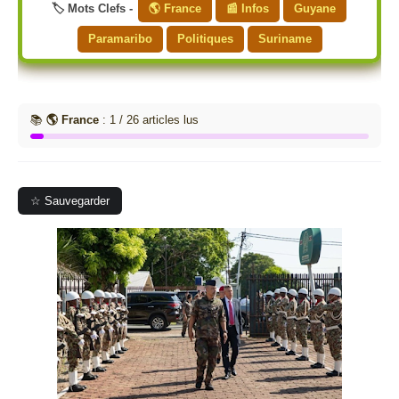
🏷️ Mots Clefs -
🌎 France
📰 Infos
Guyane
Paramaribo
Politiques
Suriname
📚
🌎 France
: 1 / 26 articles lus
☆ Sauvegarder