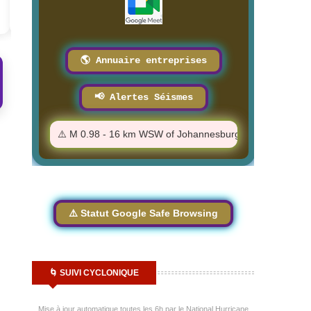
8/2/2026
8/2/2026
🌎 Annuaire entreprises
📢 Alertes Séismes
⚠️ M 0.98 - 16 km WSW of Johannesburg, CA - 2:55:21 PM
⚠️ Statut Google Safe Browsing
🌀 SUIVI CYCLONIQUE
Mise à jour automatique toutes les 6h par le National Hurricane