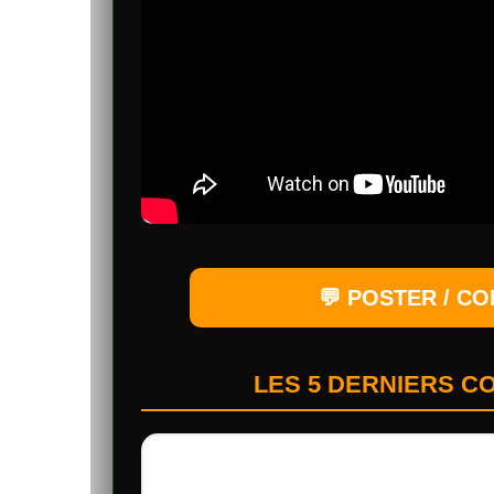
💬 POSTER / C
LES 5 DERNIERS 