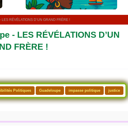
t
é
l
é
e - LES RÉVÉLATIONS D’UN GRAND FRÈRE !
v
i
upe - LES RÉVÉLATIONS D’UN
s
i
o
ND FRÈRE !
n
ibilités Politiques
Guadeloupe
impasse politique
justice