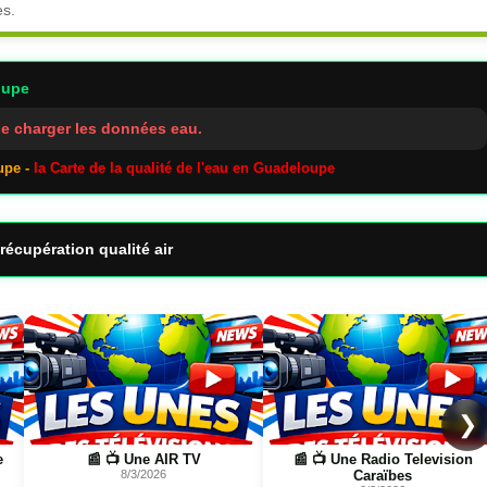
es.
oupe
e charger les données eau.
upe -
la Carte de la qualité de l'eau en Guadeloupe
récupération qualité air
Page
Page
❯
📰 📺 Une Radio Television
📰 📺 Une FILINFOTV
Caraïbes
8/3/2026