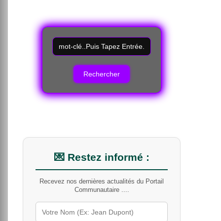
R
e
c
h
e
r
c
h
e
r
u
n
m
💌 Restez informé :
o
t
Recevez nos dernières actualités du Portail
-
Communautaire ....
c
l
é
s