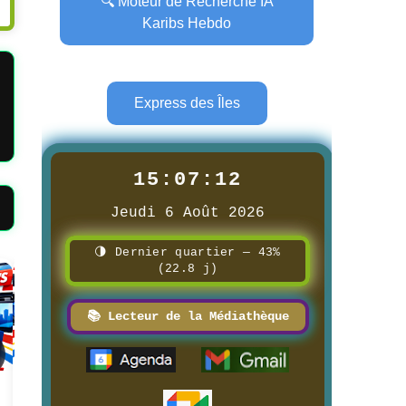
🔍 Moteur de Recherche IA
Karibs Hebdo
Express des Îles
15:07:14
Jeudi 6 Août 2026
🌗 Dernier quartier — 43%
(22.8 j)
Page
Page
📚 Lecteur de la Médiathèque
📰 Carte qualité de l'eau potable
📰 Carte qualité de l'eau potable
de l’île d'Oléron
en Corse