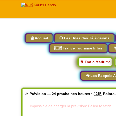
📰 Accueil
📺 Les Unes des Télévisions
🇫🇷 France Tourisme Infos

🚢 Trafic Maritime
📢 Les Rappels A
⚠️ Prévision — 24 prochaines heures · (🇬🇵 Pointe
Impossible de charger la prévision: Failed to fetch