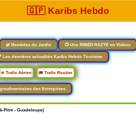
🇬🇵 Karibs Hebdo
🌿 Remèdes du Jardin
📺 Une RIMÉD RAZYÉ en Vidéos
 Les dernières actualités Karibs Hebdo Tourisme
✈️ Trafic Aérien
🚐 Trafic Routier
groalimentaires des Entreprises
-à-Pitre - Guadeloupe)