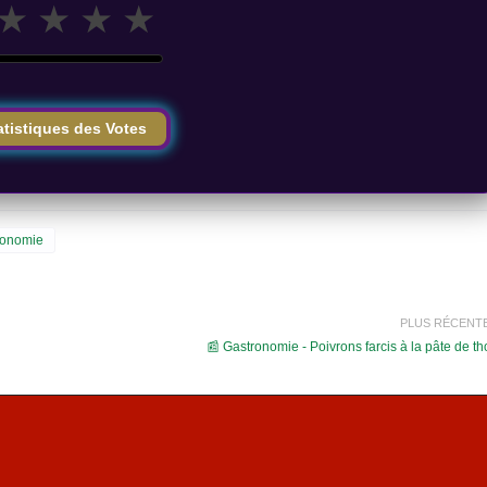
★
★
★
★
atistiques des Votes
ronomie
PLUS RÉCENT
📰 Gastronomie - Poivrons farcis à la pâte de t