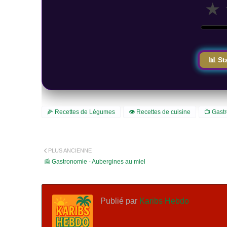
★
📊 St
🌽 Recettes de Légumes
👁️ Recettes de cuisine
📺 Gast
PLUS ANCIENNE
📰 Gastronomie - Aubergines au miel
Publié par
Karibs Hebdo