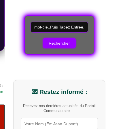
R
e
c
h
e
r
c
h
e
r
u
n
E
m
💌 Restez informé :
hon
o
t
Recevez nos dernières actualités du Portail
-
Communautaire ....
c
l
é
s