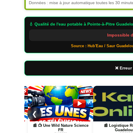
Données : mise à jour automatique toutes les 30 minut
💧 Qualité de l'eau potable
à Pointe-à-Pitre Guadel
Impossible d
Source : Hub'Eau / Saur Guadelo
❌ Erreur 
Page
Page
❮
re Science
📰 Logistique Rungis →
📰 📺 Une La pétan
Guadeloupe
boulistenaute