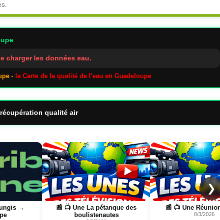
es.
oupe
e charger les données eau.
upe -
la Carte de la qualité de l'eau en Guadeloupe
récupération qualité air
Page
Page
❯
que des
📰 📺 Une Réunion la 1ère
📰 📺 Une Guadeloupe 
s
8/3/2026
8/3/2026