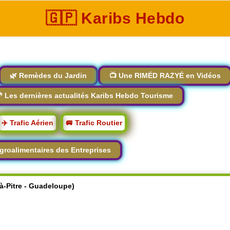
🇬🇵 Karibs Hebdo
🌿 Remèdes du Jardin
📺 Une RIMÉD RAZYÉ en Vidéos
 Les dernières actualités Karibs Hebdo Tourisme
✈️ Trafic Aérien
🚐 Trafic Routier
groalimentaires des Entreprises
-à-Pitre - Guadeloupe)