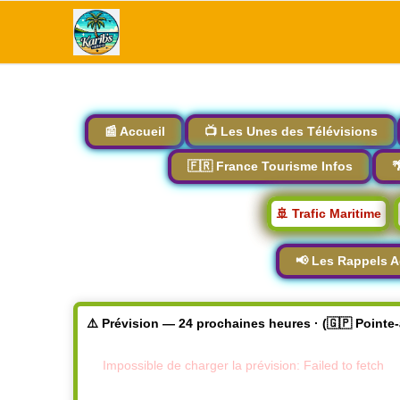
📰 Accueil
📺 Les Unes des Télévisions
🇫🇷 France Tourisme Infos

🚢 Trafic Maritime
📢 Les Rappels A
⚠️ Prévision — 24 prochaines heures · (🇬🇵 Pointe
Impossible de charger la prévision: Failed to fetch