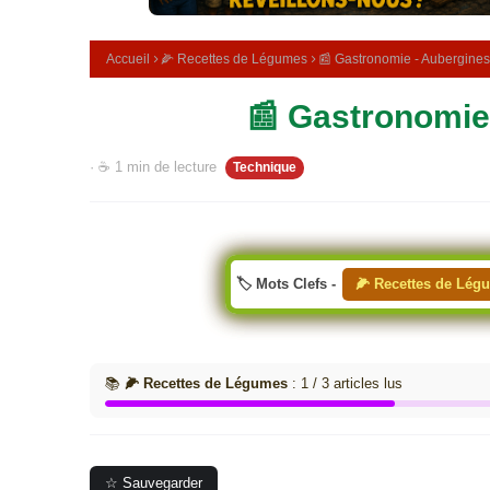
m
é
d
Accueil
🌽 Recettes de Légumes
📰 Gastronomie - Aubergines
i
c
📰 Gastronomie
i
n
a
· ☕ 1 min de lecture
Technique
l
e
🏷️ Mots Clefs -
🌽 Recettes de Lég
📚
🌽 Recettes de Légumes
: 1 / 3 articles lus
☆ Sauvegarder