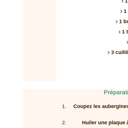
1
1
1 b
1 
3 cuill
Préparat
Coupez les aubergines
Huiler une plaque 