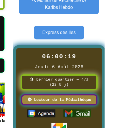
🔍 Moteur de Recherche IA
Karibs Hebdo
Express des Îles
06:00:20
Jeudi 6 Août 2026
🌗 Dernier quartier — 47%
(22.5 j)
Page
Page
📚 Lecteur de la Médiathèque
la 1ère
📰 📺 Une AIR TV
📰 📺 Une Radio Telev
8/3/2026
Caraïbes