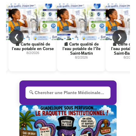
Page
Page
Page
❮
❯
e
📰 Carte qualité de
📰 Carte qualité de
📰 Carte qua
le
l'eau potable en Corse
l'eau potable de l’île
l'eau potable 
8/2/2026
Saint-Martin
Saint-Barth
8/2/2026
8/2/202
R
e
c
h
e
r
c
h
e