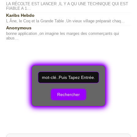
LA RÉCOLTE EST LANCER ,IL Y A QU UNE TECHNIQUE QUI EST
FIABLE A 1…
Karibs Hebdo
L Âne, le Coq et la Grande Table .Un vieux village préparait chaq…
Anonymous
bonne application ,on imagine les marges des commerçants qui
abus…
R
e
c
h
e
r
c
h
e
r
u