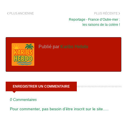
PLUS ANCIENNE
PLUS RÉCENTE
Reportage - France d’Outre-mer :
les raisons de la colère !
Publié par
Karibs Hebdo
ENREGISTRER UN COMMENTAIRE
0 Commentaires
Pour commenter, pas besoin d’être inscrit sur le site.....