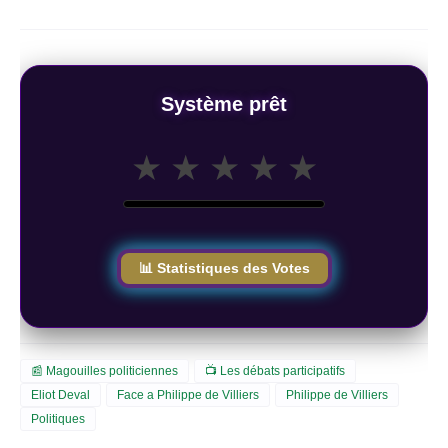
Système prêt
★
★
★
★
★
📊 Statistiques des Votes
📰 Magouilles politiciennes
📺 Les débats participatifs
Eliot Deval
Face a Philippe de Villiers
Philippe de Villiers
Politiques