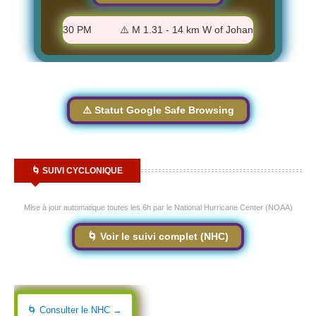
, CA - 1:31:30 PM
⚠️ M 1.31 - 14 km W of Johannesburg, CA - 1
⚠️ Statut Google Safe Browsing
🌀 SUIVI CYCLONIQUE
Mise à jour automatique toutes les 6h par le National Hurricane Center (NOAA)
🌀 Voir le suivi complet (NHC)
🌀 Consulter le NHC →