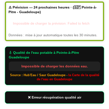
⚠️ Prévision — 24 prochaines heures · (🇬🇵 Pointe-à-
Pitre - Guadeloupe)
Impossible de charger la prévision: Failed to fetch
Données : mise à jour automatique toutes les 30 minutes.
💧 Qualité de l'eau potable
à Pointe-à-Pitre
Guadeloupe
Impossible de charger les données eau.
Source : Hub'Eau / Saur Guadeloupe -
la Carte de la qualité
de l'eau en Guadeloupe
❌ Erreur récupération qualité air