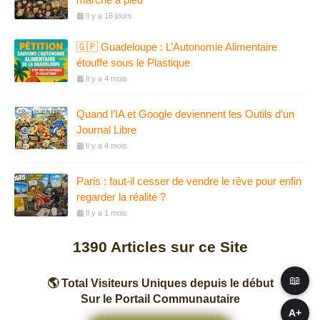
Il y a 16 jours
🇬🇵 Guadeloupe : L’Autonomie Alimentaire
étouffe sous le Plastique
Il y a 4 mois
Quand l’IA et Google deviennent les Outils d’un
Journal Libre
Il y a 4 mois
Paris : faut-il cesser de vendre le rêve pour enfin
regarder la réalité ?
Il y a 1 mois
1390
Articles sur ce Site
📖
🌎 Total Visiteurs Uniques depuis le début
Sur le Portail Communautaire
A+