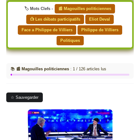
🏷️ Mots Clefs -
📰 Magouilles politiciennes
📺 Les débats participatifs
Eliot Deval
Face a Philippe de Villiers
Philippe de Villiers
Politiques
📚
📰 Magouilles politiciennes
: 1 / 126 articles lus
☆ Sauvegarder