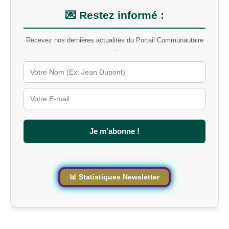
n
m
💌 Restez informé :
o
t
Recevez nos dernières actualités du Portail Communautaire
-
....
c
l
é
s
u
r
l
e
s
Je m'abonne !
i
t
e
📊 Statistiques Newsletter