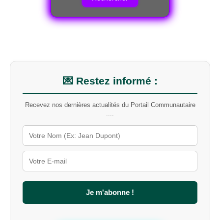
e
r
c
h
e
r
u
n
m
💌 Restez informé :
o
t
Recevez nos dernières actualités du Portail Communautaire
-
....
c
l
é
s
u
r
l
e
s
Je m'abonne !
i
t
e