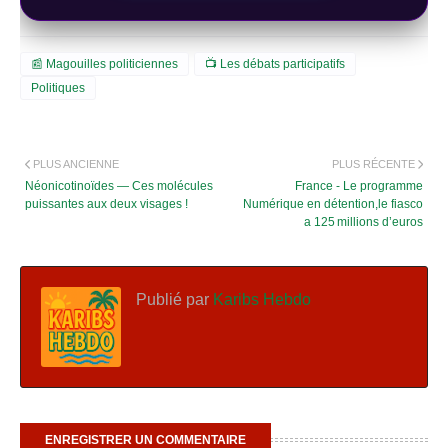
📰 Magouilles politiciennes
📺 Les débats participatifs
Politiques
PLUS ANCIENNE
PLUS RÉCENTE
Néonicotinoïdes — Ces molécules
France - Le programme
puissantes aux deux visages !
Numérique en détention,le fiasco
a 125 millions d’euros
Publié par
Karibs Hebdo
ENREGISTRER UN COMMENTAIRE