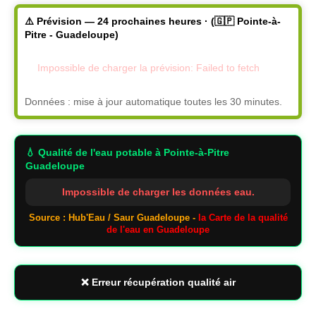
⚠️ Prévision — 24 prochaines heures · (🇬🇵 Pointe-à-
Pitre - Guadeloupe)
Impossible de charger la prévision: Failed to fetch
Données : mise à jour automatique toutes les 30 minutes.
💧 Qualité de l'eau potable
à Pointe-à-Pitre
Guadeloupe
Impossible de charger les données eau.
Source : Hub'Eau / Saur Guadeloupe -
la Carte de la qualité
de l'eau en Guadeloupe
❌ Erreur récupération qualité air