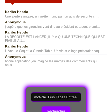
Karibs Hebdo
Une alerte sanitaire, un arrêté municipal, un avis de sécurité ci…
Anonymous
j’espère que les girondins vont dire au président et a sont premi…
Karibs Hebdo
LA RÉCOLTE EST LANCER ,IL Y A QU UNE TECHNIQUE QUI EST
FIABLE A 1…
Karibs Hebdo
L Âne, le Coq et la Grande Table .Un vieux village préparait chaq…
Anonymous
bonne application ,on imagine les marges des commerçants qui
abus…
R
e
c
h