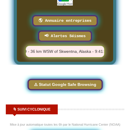
🌎 Annuaire entreprises
📢 Alertes Séismes
⚠️ M 2.9 - 36 km WSW of Skwentna, Alaska - 9:41:25 AM
⚠️ M 
⚠️ Statut Google Safe Browsing
🌀 SUIVI CYCLONIQUE
Mise à jour automatique toutes les 6h par le National Hurricane Center (NOAA)