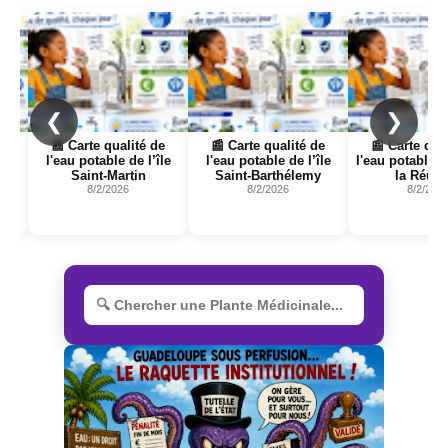
Page
Page
Page
❮
❯
e
📰 Carte qualité de
📰 Carte qualité de
📰 Carte qua
rse
l'eau potable de l’île
l'eau potable de l’île
l'eau potable d
Saint-Martin
Saint-Barthélemy
la Réun
8/2/2026
8/2/2026
8/2/202
R
e
c
h
e
r
c
h
e