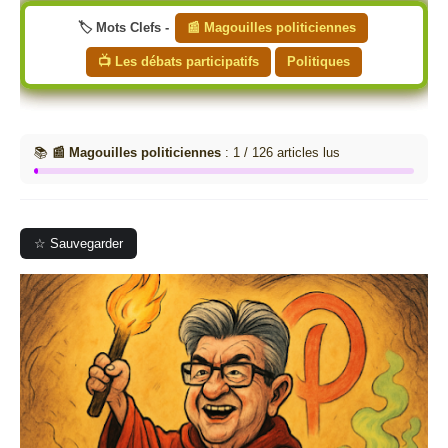
🏷️ Mots Clefs -
📰 Magouilles politiciennes
📺 Les débats participatifs
Politiques
📚
📰 Magouilles politiciennes
: 1 / 126 articles lus
☆ Sauvegarder