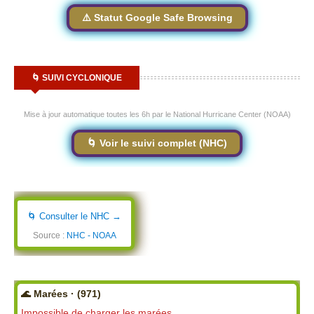
⚠️ Statut Google Safe Browsing
🌀 SUIVI CYCLONIQUE
Mise à jour automatique toutes les 6h par le National Hurricane Center (NOAA)
🌀 Voir le suivi complet (NHC)
🌀 Consulter le NHC →
Source :
NHC - NOAA
🌊 Marées · (971)
Impossible de charger les marées.