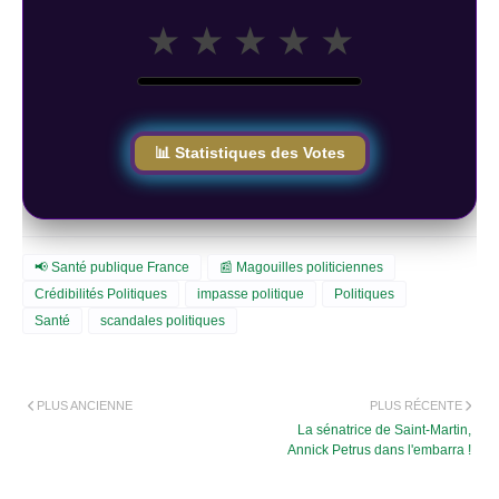
★
★
★
★
★
📊 Statistiques des Votes
📢 Santé publique France
📰 Magouilles politiciennes
Crédibilités Politiques
impasse politique
Politiques
Santé
scandales politiques
PLUS ANCIENNE
PLUS RÉCENTE
La sénatrice de Saint-Martin,
Annick Petrus dans l'embarra !