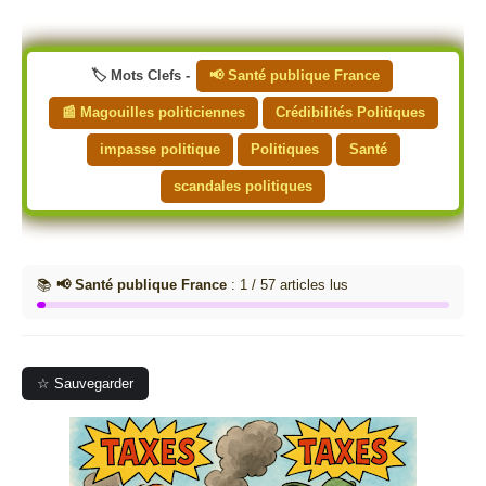
🏷️ Mots Clefs -
📢 Santé publique France
📰 Magouilles politiciennes
Crédibilités Politiques
impasse politique
Politiques
Santé
scandales politiques
📚
📢 Santé publique France
: 1 / 57 articles lus
☆ Sauvegarder