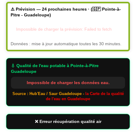
⚠️ Prévision — 24 prochaines heures · (🇬🇵 Pointe-à-
Pitre - Guadeloupe)
Impossible de charger la prévision: Failed to fetch
Données : mise à jour automatique toutes les 30 minutes.
💧 Qualité de l'eau potable
à Pointe-à-Pitre
Guadeloupe
Impossible de charger les données eau.
Source : Hub'Eau / Saur Guadeloupe -
la Carte de la qualité
de l'eau en Guadeloupe
❌ Erreur récupération qualité air