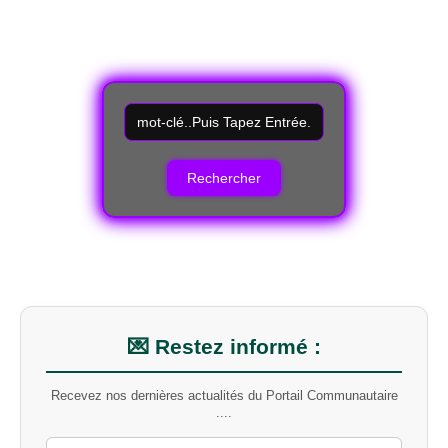
R
e
c
h
e
r
c
h
e
r
u
n
m
💌 Restez informé :
o
t
Recevez nos dernières actualités du Portail Communautaire
-
....
c
l