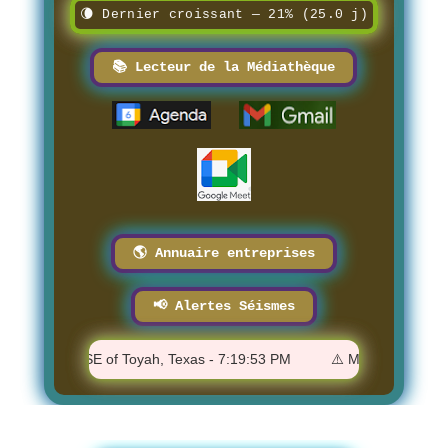
🌘 Dernier croissant — 21% (25.0 j)
📚 Lecteur de la Médiathèque
🌎 Annuaire entreprises
📢 Alertes Séismes
- 15 km SSE of Toyah, Texas - 7:19:53 PM
⚠️ M 4.7 - Kermadec I