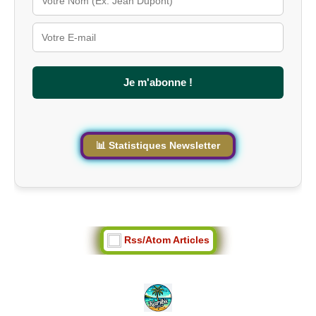
s
u
r
l
e
s
Je m'abonne !
i
t
e
📊 Statistiques Newsletter
Rss/Atom Articles