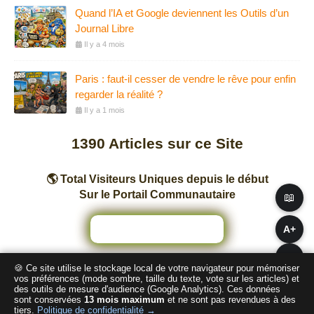
Quand l’IA et Google deviennent les Outils d’un
Journal Libre
Il y a 4 mois
Paris : faut-il cesser de vendre le rêve pour enfin
regarder la réalité ?
Il y a 1 mois
1390
Articles sur ce Site
🌎 Total Visiteurs Uniques depuis le début
Sur le Portail Communautaire
📖
A+
A−
🍪 Ce site utilise le stockage local de votre navigateur pour mémoriser
Nombre total de pages vues sur ce Site
vos préférences (mode sombre, taille du texte, vote sur les articles) et
des outils de mesure d'audience (Google Analytics). Ces données
sont conservées
13 mois maximum
et ne sont pas revendues à des
2
4
1
3
1
6
tiers.
Politique de confidentialité →