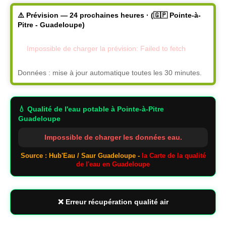
⚠️ Prévision — 24 prochaines heures · (🇬🇵 Pointe-à-
Pitre - Guadeloupe)
Impossible de charger la prévision: Failed to fetch
Données : mise à jour automatique toutes les 30 minutes.
💧 Qualité de l'eau potable
à Pointe-à-Pitre
Guadeloupe
Impossible de charger les données eau.
Source : Hub'Eau / Saur Guadeloupe -
la Carte de la qualité
de l'eau en Guadeloupe
❌ Erreur récupération qualité air