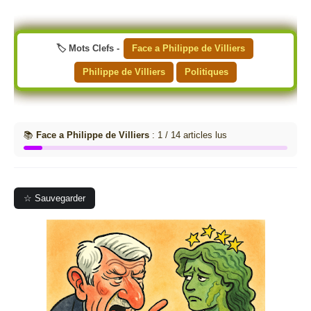
🏷️ Mots Clefs -
Face a Philippe de Villiers
Philippe de Villiers
Politiques
📚
Face a Philippe de Villiers
: 1 / 14 articles lus
☆ Sauvegarder