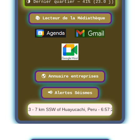
🌗 Dernier quartier — 41% (23.0 j)
📚 Lecteur de la Médiathèque
🌎 Annuaire entreprises
📢 Alertes Séismes
⚠️ M 5.3 - 7 km SSW of Huayucachi, Peru - 6:57:21 PM
⚠️ M 