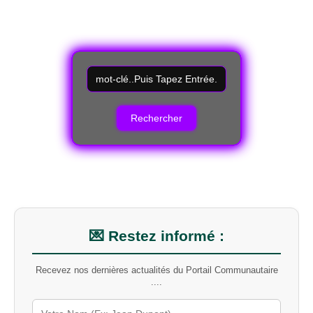
R
e
c
h
e
r
c
h
e
r
u
n
m
💌 Restez informé :
o
t
Recevez nos dernières actualités du Portail Communautaire
-
....
c
l
é