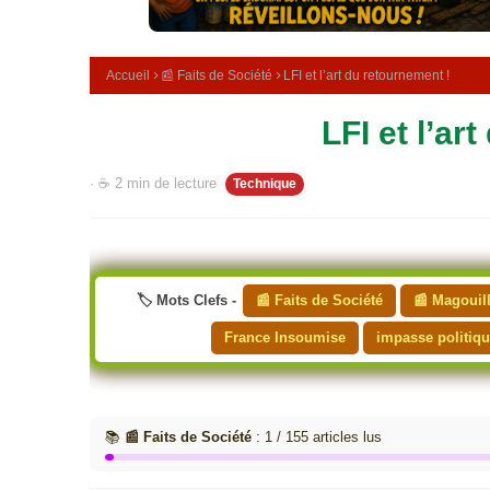
e
m
é
d
Accueil
📰 Faits de Société
LFI et l’art du retournement !
i
c
LFI et l’ar
i
n
a
· ☕ 2 min de lecture
Technique
l
e
🏷️ Mots Clefs -
📰 Faits de Société
📰 Magouill
France Insoumise
impasse politiq
📚
📰 Faits de Société
: 1 / 155 articles lus