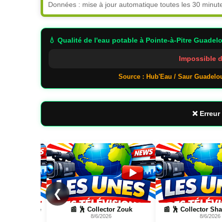
Données : mise à jour automatique toutes les 30 minut
💧 Qualité de l'eau potable
à Pointe-à-Pitre Guadel
Impossible d
Source : Hub'Eau / Saur Guadelo
❌ Erreur 
Page
Page
❮
 et Mythologie
📰 🕺 Collector Zouk
📰 🕺 Collector Sh
D
8/6/2026
8/6/2026