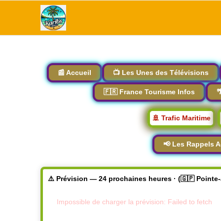
📰 Accueil
📺 Les Unes des Télévisions
🇫🇷 France Tourisme Infos

🚢 Trafic Maritime
📢 Les Rappels A
⚠️ Prévision — 24 prochaines heures · (🇬🇵 Pointe
Impossible de charger la prévision: Failed to fetch