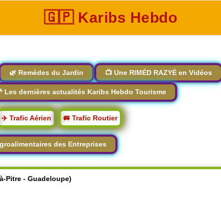
🇬🇵 Karibs Hebdo
🌿 Remèdes du Jardin
📺 Une RIMÉD RAZYÉ en Vidéos
 Les dernières actualités Karibs Hebdo Tourisme
✈️ Trafic Aérien
🚐 Trafic Routier
groalimentaires des Entreprises
-à-Pitre - Guadeloupe)