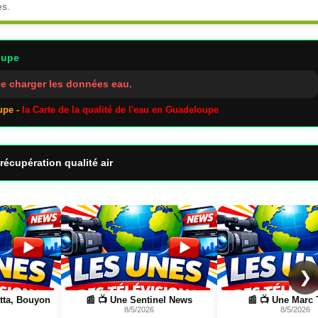
es.
oupe
e charger les données eau.
upe -
la Carte de la qualité de l'eau en Guadeloupe
récupération qualité air
Page
Page
❯
atta, Bouyon
📰 📺 Une Sentinel News
📰 📺 Une Marc 
8/5/2026
8/5/2026