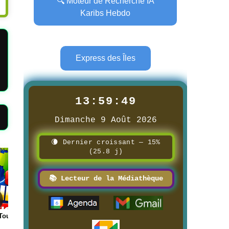
🔍 Moteur de Recherche IA
Karibs Hebdo
Express des Îles
13:59:50
Dimanche 9 Août 2026
🌘 Dernier croissant — 15%
(25.8 j)
Page
Page
📚 Lecteur de la Médiathèque
Touati
📰 📺 Une Wild Nature Science
📰 Logistique Ru
FR
Guadeloupe