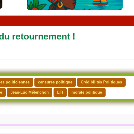
t
é
l
é
v
i
t du retournement !
s
i
o
n
es politiciennes
censures politique
Crédibilités Politiques
ue
Jean-Luc Mélenchon
LFI
morale politique