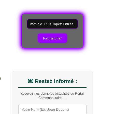
R
e
c
h
e
r
c
h
e
r
u
n
s
m
💌 Restez informé :
o
t
Recevez nos dernières actualités du Portail
-
Communautaire ....
c
l
é
s