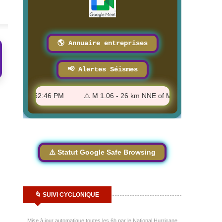
8/4/2026
8/3/2026
🌎 Annuaire entreprises
📢 Alertes Séismes
ka - 1:52:46 PM
⚠️ M 1.06 - 26 km NNE of Montecito, CA - 1:49:
⚠️ Statut Google Safe Browsing
🌀 SUIVI CYCLONIQUE
Mise à jour automatique toutes les 6h par le National Hurricane