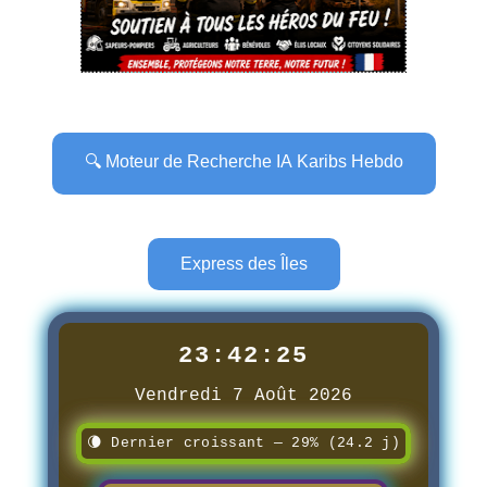
🔍 Moteur de Recherche IA Karibs Hebdo
Express des Îles
23:42:26
Vendredi 7 Août 2026
🌘 Dernier croissant — 29% (24.2 j)