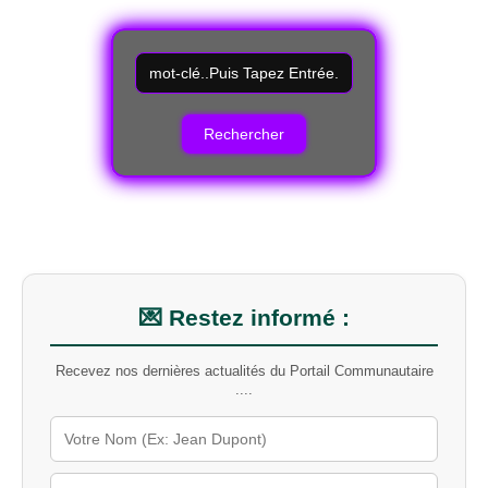
R
e
c
h
e
r
c
h
e
r
u
n
m
💌 Restez informé :
o
t
Recevez nos dernières actualités du Portail Communautaire
-
....
c
l
é
s
u