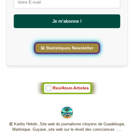
r
l
e
s
Je m'abonne !
i
t
e
📊 Statistiques Newsletter
Rss/Atom Articles
📰 Karibs Hebdo ,Site web du journalisme citoyens de Guadeloupe,
Martinique, Guyane ,site web sur le réveil des consciences .....