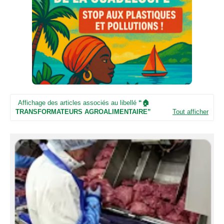
n
e
u
n
e
d
e
t
é
l
é
Affichage des articles associés au libellé
🏠
v
TRANSFORMATEURS AGROALIMENTAIRE
Tout afficher
i
s
i
o
n