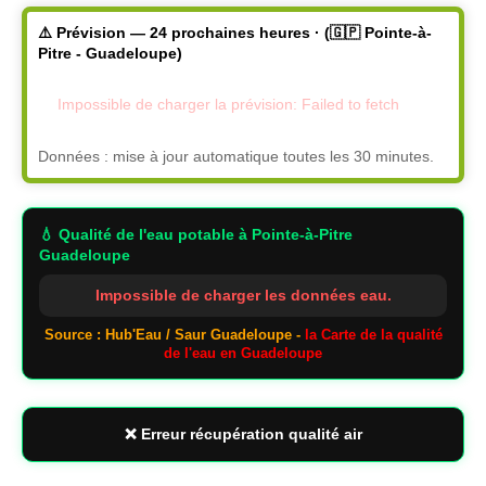
⚠️ Prévision — 24 prochaines heures · (🇬🇵 Pointe-à-
Pitre - Guadeloupe)
Impossible de charger la prévision: Failed to fetch
Données : mise à jour automatique toutes les 30 minutes.
💧 Qualité de l'eau potable
à Pointe-à-Pitre
Guadeloupe
Impossible de charger les données eau.
Source : Hub'Eau / Saur Guadeloupe -
la Carte de la qualité
de l'eau en Guadeloupe
❌ Erreur récupération qualité air