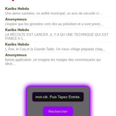
Karibs Hebdo
Une alerte sanitaire, un arrêté municipal, un avis de sécurité ci…
Anonymous
j’espère que les girondins vont dire au président et a sont premi…
Karibs Hebdo
LA RÉCOLTE EST LANCER ,IL Y A QU UNE TECHNIQUE QUI EST
FIABLE A 1…
Karibs Hebdo
L Âne, le Coq et la Grande Table .Un vieux village préparait chaq…
Anonymous
bonne application ,on imagine les marges des commerçants qui
abus…
R
e
c
h
e