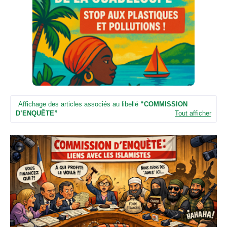
n
e
u
n
e
d
e
t
é
l
é
Affichage des articles associés au libellé
COMMISSION
v
D’ENQUÊTE
Tout afficher
i
s
i
o
n