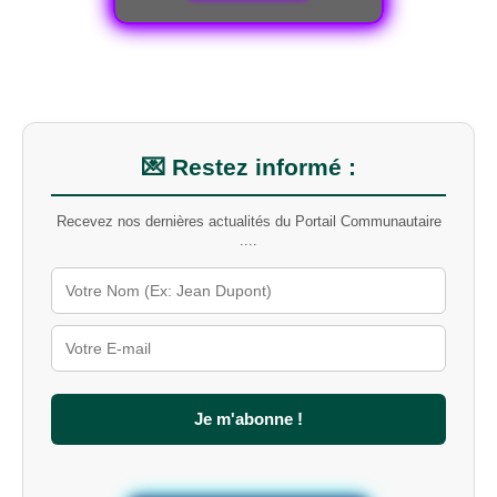
r
c
h
e
r
u
n
m
💌 Restez informé :
o
t
Recevez nos dernières actualités du Portail Communautaire
-
....
c
l
é
s
u
r
l
e
s
Je m'abonne !
i
t
e