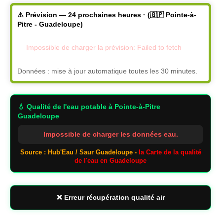
⚠️ Prévision — 24 prochaines heures · (🇬🇵 Pointe-à-
Pitre - Guadeloupe)
Impossible de charger la prévision: Failed to fetch
Données : mise à jour automatique toutes les 30 minutes.
💧 Qualité de l'eau potable
à Pointe-à-Pitre
Guadeloupe
Impossible de charger les données eau.
Source : Hub'Eau / Saur Guadeloupe -
la Carte de la qualité
de l'eau en Guadeloupe
❌ Erreur récupération qualité air