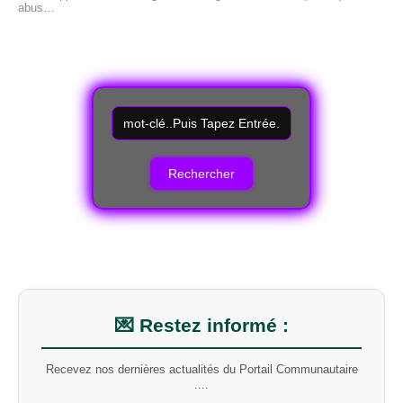
abus…
R
e
c
h
e
r
c
h
e
r
u
n
m
💌 Restez informé :
o
t
Recevez nos dernières actualités du Portail Communautaire
-
....
c