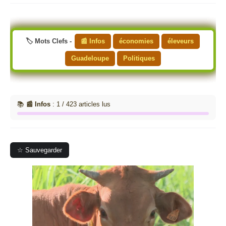
🏷️ Mots Clefs -
📰 Infos
économies
éleveurs
Guadeloupe
Politiques
📚
📰 Infos
: 1 / 423 articles lus
☆ Sauvegarder