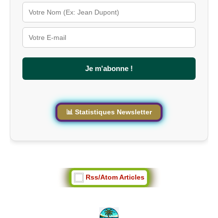
l
é
s
u
r
l
e
s
Je m'abonne !
i
t
e
📊 Statistiques Newsletter
Rss/Atom Articles