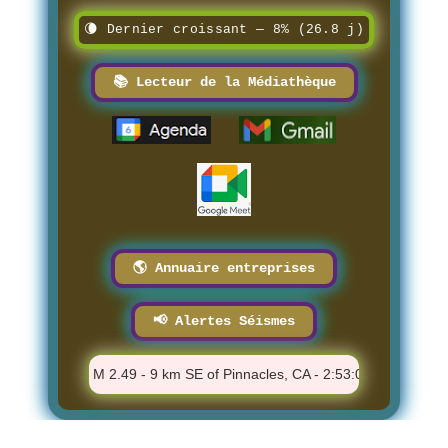
🌘 Dernier croissant — 8% (26.8 j)
📚 Lecteur de la Médiathèque
🌎 Annuaire entreprises
📢 Alertes Séismes
 PM
⚠️ M 2.49 - 9 km SE of Pinnacles, CA - 2:53:06 PM
⚠️ M 