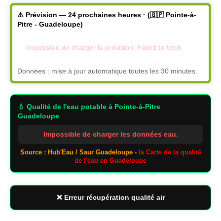
⚠️ Prévision — 24 prochaines heures · (🇬🇵 Pointe-à-
Pitre - Guadeloupe)
Impossible de charger la prévision: Failed to fetch
Données : mise à jour automatique toutes les 30 minutes.
💧 Qualité de l'eau potable
à Pointe-à-Pitre
Guadeloupe
Impossible de charger les données eau.
Source : Hub'Eau / Saur Guadeloupe -
la Carte de la qualité
de l'eau en Guadeloupe
❌ Erreur récupération qualité air