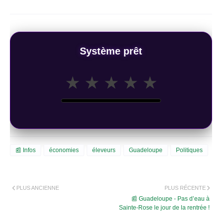
Système prêt
★
★
★
★
★
📰 Infos
économies
éleveurs
Guadeloupe
Politiques
PLUS ANCIENNE
PLUS RÉCENTE
📰 Guadeloupe - Pas d’eau à
Sainte-Rose le jour de la rentrée !