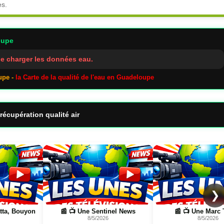
es.
oupe
e charger les données eau.
upe -
la Carte de la qualité de l'eau en Guadeloupe
récupération qualité air
Page
Page
❯
l News
📰 📺 Une Marc Touati
📰 📺 Une Wild Nature
8/5/2026
FR