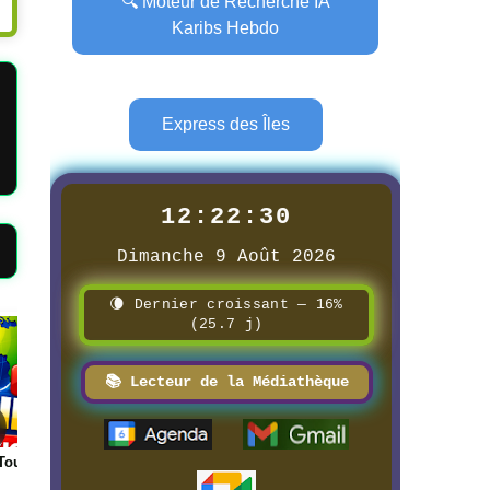
🔍 Moteur de Recherche IA
Karibs Hebdo
Express des Îles
12:22:32
Dimanche 9 Août 2026
🌘 Dernier croissant — 16%
(25.7 j)
Page
Page
📚 Lecteur de la Médiathèque
 Science
📰 Logistique Rungis →
📰 📺 Une La pétanque
Guadeloupe
boulistenautes