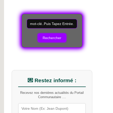
R
e
c
h
e
r
c
h
e
r
u
n
m
💌 Restez informé :
o
t
Recevez nos dernières actualités du Portail
-
Communautaire ....
c
l
é
s