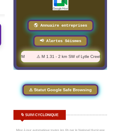
8/3/2026
8/3/2026
🌎 Annuaire entreprises
📢 Alertes Séismes
2:16:54 PM
⚠️ M 1.31 - 2 km SW of Lytle Creek, CA - 12:07:34 PM
⚠️ Statut Google Safe Browsing
🌀 SUIVI CYCLONIQUE
Mise à jour automatique toutes les 6h par le National Hurricane