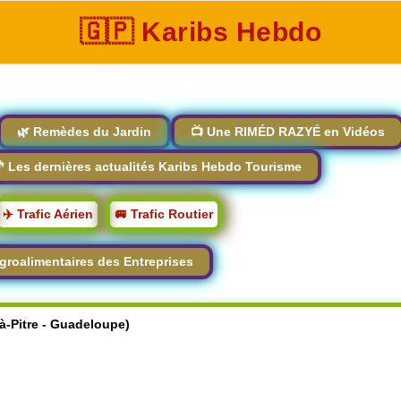
🇬🇵 Karibs Hebdo
🌿 Remèdes du Jardin
📺 Une RIMÉD RAZYÉ en Vidéos
 Les dernières actualités Karibs Hebdo Tourisme
✈️ Trafic Aérien
🚐 Trafic Routier
groalimentaires des Entreprises
-à-Pitre - Guadeloupe)