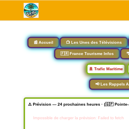
📰 Accueil
📺 Les Unes des Télévisions
🇫🇷 France Tourisme Infos

🚢 Trafic Maritime
📢 Les Rappels A
⚠️ Prévision — 24 prochaines heures · (🇬🇵 Pointe
Impossible de charger la prévision: Failed to fetch