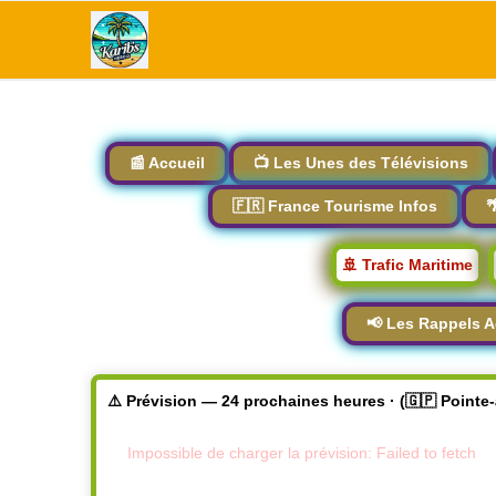
📰 Accueil
📺 Les Unes des Télévisions
🇫🇷 France Tourisme Infos

🚢 Trafic Maritime
📢 Les Rappels A
⚠️ Prévision — 24 prochaines heures · (🇬🇵 Pointe
Impossible de charger la prévision: Failed to fetch