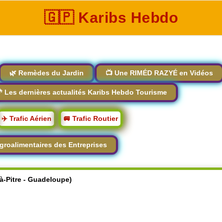
🇬🇵 Karibs Hebdo
🌿 Remèdes du Jardin
📺 Une RIMÉD RAZYÉ en Vidéos
 Les dernières actualités Karibs Hebdo Tourisme
✈️ Trafic Aérien
🚐 Trafic Routier
groalimentaires des Entreprises
-à-Pitre - Guadeloupe)