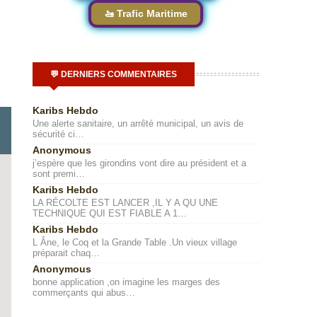
🚤 Trafic Maritime
💬 DERNIERS COMMENTAIRES
Karibs Hebdo
Une alerte sanitaire, un arrêté municipal, un avis de
sécurité ci…
Anonymous
j’espère que les girondins vont dire au président et a
sont premi…
Karibs Hebdo
LA RÉCOLTE EST LANCER ,IL Y A QU UNE
TECHNIQUE QUI EST FIABLE A 1…
Karibs Hebdo
L Âne, le Coq et la Grande Table .Un vieux village
préparait chaq…
Anonymous
bonne application ,on imagine les marges des
commerçants qui abus…