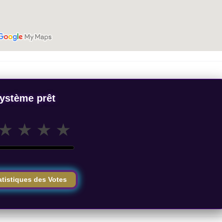
ystème prêt
★
★
★
★
atistiques des Votes