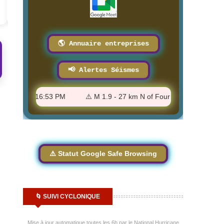
8/3/2026
🌎 Annuaire entreprises
📢 Alertes Séismes
 CA - 4:16:53 PM
⚠️ M 1.9 - 27 km N of Four Mile Road, Alaska -
⚠️ Statut Google Safe Browsing
🌀 SUIVI CYCLONIQUE
Mise à jour automatique toutes les 6h par le National Hurricane