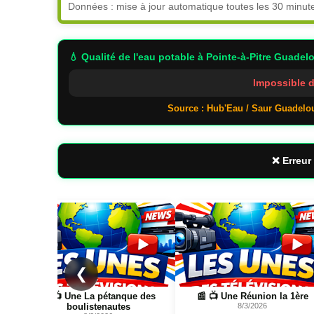
Données : mise à jour automatique toutes les 30 minut
💧 Qualité de l'eau potable
à Pointe-à-Pitre Guadel
Impossible d
Source : Hub'Eau / Saur Guadelo
❌ Erreur 
Page
Page
❮
📰 📺 Une La pétanque des
📰 📺 Une Réunion la 1ère
boulistenautes
8/3/2026