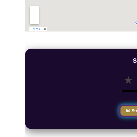
S
★
📊 St