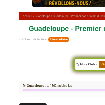
e
m
é
d
Accueil
Guadeloupe
Guadeloupe - Premier cas humain du vir
i
c
Guadeloupe - Premier 
i
n
a
· ☕ 1 min de lecture
Intermédiaire
l
e
🏷️ Mots Clefs -
Gu
📚
Guadeloupe
: 1 / 362 articles lus