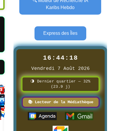
🔍 Moteur de Recherche IA
Karibs Hebdo
Express des Îles
16:44:20
Vendredi 7 Août 2026
🌗 Dernier quartier — 32%
(23.9 j)
Page
Page
📚 Lecteur de la Médiathèque
📰 📺 Une Radio Television
📰 📺 Une FILINFOTV
Caraïbes
8/3/2026