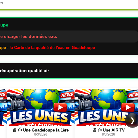
es.
oupe
e charger les données eau.
upe -
la Carte de la qualité de l'eau en Guadeloupe
récupération qualité air
Page
Page
❯
📰 📺 Une Guadeloupe la 1ère
📰 📺 Une AIR TV
8/3/2026
8/3/2026