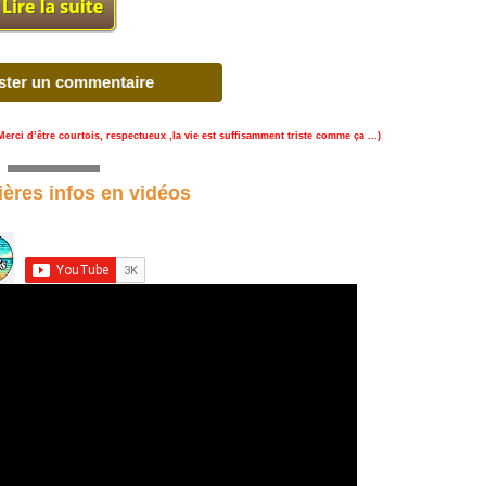
Merci d’être courtois, respectueux ,la vie est suffisamment triste comme ça ...)
ières infos en vidéos