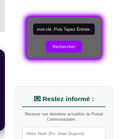
R
e
c
h
e
r
c
h
e
r
u
n
m
💌 Restez informé :
o
t
Recevez nos dernières actualités du Portail
-
Communautaire ....
c
l
é
s