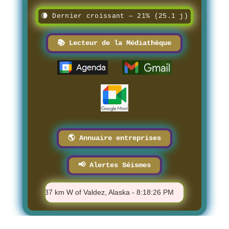
🌘 Dernier croissant — 21% (25.1 j)
📚 Lecteur de la Médiathèque
🌎 Annuaire entreprises
📢 Alertes Séismes
⚠️ M 1.2 - 37 km W of Valdez, Alaska - 8:18:26 PM
⚠️ M 0.24 - 4