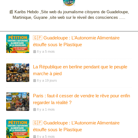
📰 Karibs Hebdo ,Site web du journalisme citoyens de Guadeloupe,
Martinique, Guyane ,site web sur le réveil des consciences .....
🇬🇵 Guadeloupe : L’Autonomie Alimentaire
étouffe sous le Plastique
Il y a 5 mois
La République en berline pendant que le peuple
marche à pied
Il y a 19 jours
Paris : faut-il cesser de vendre le rêve pour enfin
regarder la réalité ?
Il y a 1 mois
🇬🇵 Guadeloupe : L’Autonomie Alimentaire
étouffe sous le Plastique
Il y a 5 mois