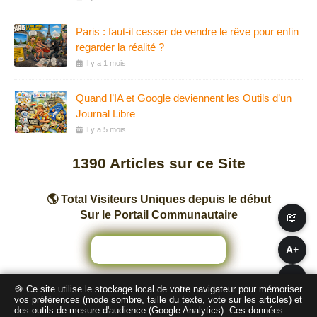
Paris : faut-il cesser de vendre le rêve pour enfin
regarder la réalité ?
Il y a 1 mois
Quand l’IA et Google deviennent les Outils d’un
Journal Libre
Il y a 5 mois
1390
Articles sur ce Site
🌎 Total Visiteurs Uniques depuis le début
Sur le Portail Communautaire
📖
A+
A−
🍪 Ce site utilise le stockage local de votre navigateur pour mémoriser
Nombre total de pages vues sur ce Site
vos préférences (mode sombre, taille du texte, vote sur les articles) et
des outils de mesure d'audience (Google Analytics). Ces données