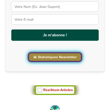
l
é
s
u
r
l
e
s
Je m'abonne !
i
t
e
📊 Statistiques Newsletter
Rss/Atom Articles