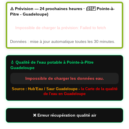
⚠️ Prévision — 24 prochaines heures · (🇬🇵 Pointe-à-
Pitre - Guadeloupe)
Impossible de charger la prévision: Failed to fetch
Données : mise à jour automatique toutes les 30 minutes.
💧 Qualité de l'eau potable
à Pointe-à-Pitre
Guadeloupe
Impossible de charger les données eau.
Source : Hub'Eau / Saur Guadeloupe -
la Carte de la qualité
de l'eau en Guadeloupe
❌ Erreur récupération qualité air