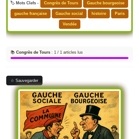
🏷️ Mots Clefs -
Congrès de Tours
Gauche bourgeoise
gauche française
Gauche social
histoire
Paris
Vendée
📚
Congrès de Tours
: 1 / 1 articles lus
☆ Sauvegarder