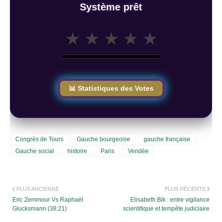
Système prêt
★
★
★
★
★
📊 Statistiques des Votes
Congrès de Tours
Gauche bourgeoise
gauche française
Gauche social
histoire
Paris
Vendée
PLUS ANCIENNE
PLUS RÉCENTE
Eric Zemmour Vs Raphaël
Elisabeth Bik : entre vigilance
Glucksmann (38:21)
scientifique et tempête judiciaire