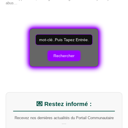
abus…
R
e
c
h
e
r
c
h
e
r
u
n
m
💌 Restez informé :
o
t
Recevez nos dernières actualités du Portail Communautaire
-
....
c