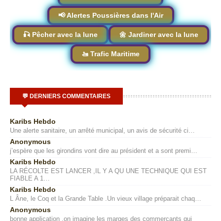
📢 Alertes Poussières dans l'Air
🎣 Pêcher avec la lune
🌼 Jardiner avec la lune
🚤 Trafic Maritime
💬 DERNIERS COMMENTAIRES
Karibs Hebdo
Une alerte sanitaire, un arrêté municipal, un avis de sécurité ci…
Anonymous
j’espère que les girondins vont dire au président et a sont premi…
Karibs Hebdo
LA RÉCOLTE EST LANCER ,IL Y A QU UNE TECHNIQUE QUI EST
FIABLE A 1…
Karibs Hebdo
L Âne, le Coq et la Grande Table .Un vieux village préparait chaq…
Anonymous
bonne application ,on imagine les marges des commerçants qui