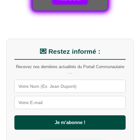
e
r
c
h
e
r
u
n
m
💌 Restez informé :
o
t
Recevez nos dernières actualités du Portail Communautaire
-
....
c
l
é
s
u
r
l
e
s
Je m'abonne !
i
t
e