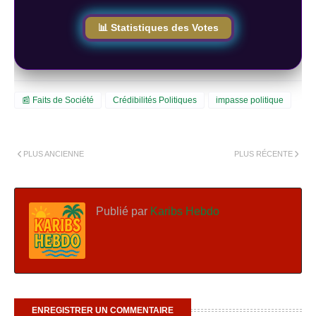
📊 Statistiques des Votes
📰 Faits de Société
Crédibilités Politiques
impasse politique
PLUS ANCIENNE
PLUS RÉCENTE
Publié par
Karibs Hebdo
ENREGISTRER UN COMMENTAIRE