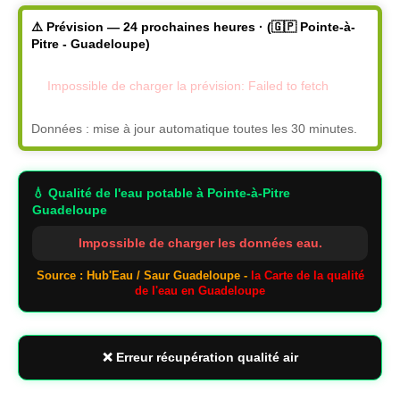
⚠️ Prévision — 24 prochaines heures · (🇬🇵 Pointe-à-
Pitre - Guadeloupe)
Impossible de charger la prévision: Failed to fetch
Données : mise à jour automatique toutes les 30 minutes.
💧 Qualité de l'eau potable
à Pointe-à-Pitre
Guadeloupe
Impossible de charger les données eau.
Source : Hub'Eau / Saur Guadeloupe -
la Carte de la qualité
de l'eau en Guadeloupe
❌ Erreur récupération qualité air