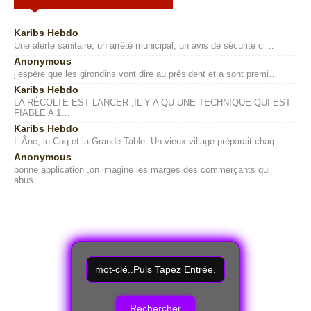
Karibs Hebdo
Une alerte sanitaire, un arrêté municipal, un avis de sécurité ci…
Anonymous
j’espère que les girondins vont dire au président et a sont premi…
Karibs Hebdo
LA RÉCOLTE EST LANCER ,IL Y A QU UNE TECHNIQUE QUI EST
FIABLE A 1…
Karibs Hebdo
L Âne, le Coq et la Grande Table .Un vieux village préparait chaq…
Anonymous
bonne application ,on imagine les marges des commerçants qui
abus…
R
e
c
h