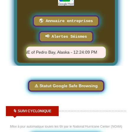
🌎 Annuaire entreprises
📢 Alertes Séismes
7 - 56 km ENE of Pedro Bay, Alaska - 12:24:09 PM
⚠️ M 1.86 - 4
⚠️ Statut Google Safe Browsing
🌀 SUIVI CYCLONIQUE
Mise à jour automatique toutes les 6h par le National Hurricane Center (NOAA)