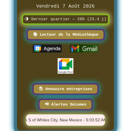
Vendredi 7 Août 2026
🌗 Dernier quartier — 36% (23.4 j)
📚 Lecteur de la Médiathèque
🌎 Annuaire entreprises
📢 Alertes Séismes
1.1 - 57 km S of Whites City, New Mexico - 5:03:52 AM
⚠️ M 0.89 