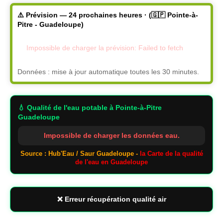
⚠️ Prévision — 24 prochaines heures · (🇬🇵 Pointe-à-
Pitre - Guadeloupe)
Impossible de charger la prévision: Failed to fetch
Données : mise à jour automatique toutes les 30 minutes.
💧 Qualité de l'eau potable
à Pointe-à-Pitre
Guadeloupe
Impossible de charger les données eau.
Source : Hub'Eau / Saur Guadeloupe -
la Carte de la qualité
de l'eau en Guadeloupe
❌ Erreur récupération qualité air