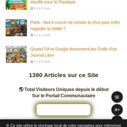
étouffe sous le Plastique
Il y a 4 mois
Paris : faut-il cesser de vendre le rêve pour enfin
regarder la réalité ?
Il y a 1 mois
Quand l’IA et Google deviennent les Outils d’un
Journal Libre
Il y a 4 mois
1390
Articles sur ce Site
🌎 Total Visiteurs Uniques depuis le début
Sur le Portail Communautaire
📖
A+
A−
🍪 Ce site utilise le stockage local de votre navigateur pour mémoriser
Nombre total de pages vues sur ce Site