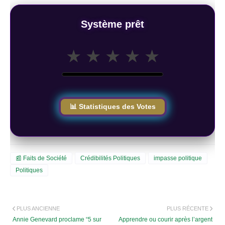
Système prêt
★
★
★
★
★
📊 Statistiques des Votes
📰 Faits de Société
Crédibilités Politiques
impasse politique
Politiques
PLUS ANCIENNE
PLUS RÉCENTE
Annie Genevard proclame “5 sur
Apprendre ou courir après l’argent