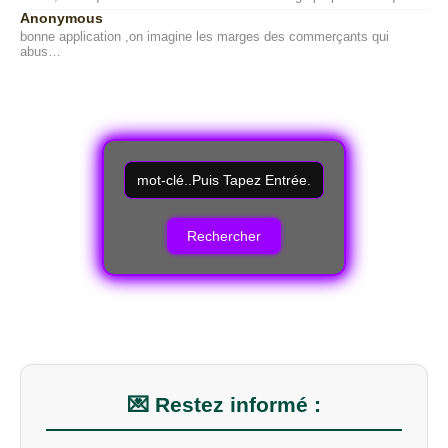
Anonymous
bonne application ,on imagine les marges des commerçants qui
abus…
R
e
c
h
e
r
c
h
e
r
u
n
m
💌 Restez informé :
o
t