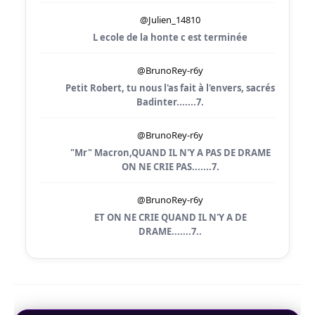
@Julien_14810
L ecole de la honte c est terminée
@BrunoRey-r6y
Petit Robert, tu nous l'as fait à l'envers, sacrés
Badinter.......7.
@BrunoRey-r6y
"Mr" Macron,QUAND IL N'Y A PAS DE DRAME
ON NE CRIE PAS.......7.
@BrunoRey-r6y
ET ON NE CRIE QUAND IL N'Y A DE
DRAME.......7..