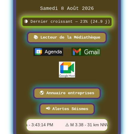
Samedi 8 Août 2026
🌘 Dernier croissant — 23% (24.9 j)
📚 Lecteur de la Médiathèque
🌎 Annuaire entreprises
📢 Alertes Séismes
rth, Alaska - 3:43:14 PM
⚠️ M 3.38 - 31 km NNW of Covelo, CA -