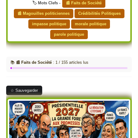
🏷️ Mots Clefs -
📰 Faits de Société
📰 Magouilles politiciennes
Crédibilités Politiques
impasse politique
morale politique
parole politique
📚
📰 Faits de Société
: 1 / 155 articles lus
☆ Sauvegarder