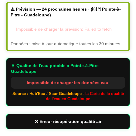
⚠️ Prévision — 24 prochaines heures · (🇬🇵 Pointe-à-
Pitre - Guadeloupe)
Impossible de charger la prévision: Failed to fetch
Données : mise à jour automatique toutes les 30 minutes.
💧 Qualité de l'eau potable
à Pointe-à-Pitre
Guadeloupe
Impossible de charger les données eau.
Source : Hub'Eau / Saur Guadeloupe -
la Carte de la qualité
de l'eau en Guadeloupe
❌ Erreur récupération qualité air