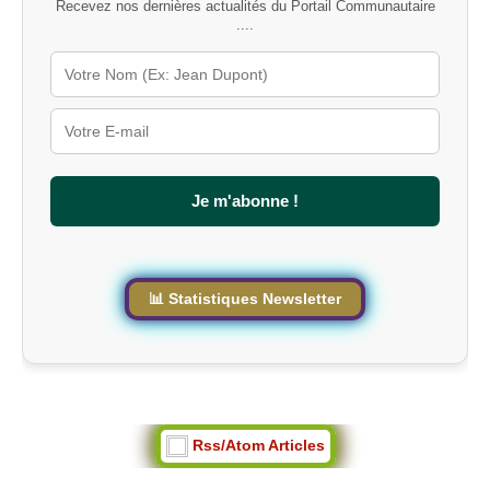
Recevez nos dernières actualités du Portail Communautaire
-
....
c
l
é
s
u
r
l
e
s
Je m'abonne !
i
t
e
📊 Statistiques Newsletter
Rss/Atom Articles