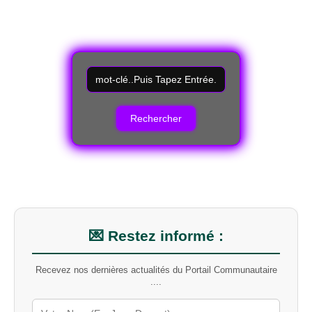
R
e
c
h
e
r
c
h
e
r
u
n
m
💌 Restez informé :
o
t
Recevez nos dernières actualités du Portail Communautaire
-
....
c
l
é