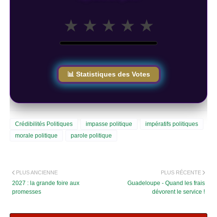
★
★
★
★
★
📊 Statistiques des Votes
Crédibilités Politiques
impasse politique
impératifs politiques
morale politique
parole politique
PLUS ANCIENNE
PLUS RÉCENTE
2027 : la grande foire aux
Guadeloupe - Quand les frais
promesses
dévorent le service !