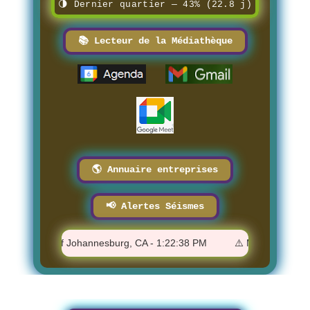
🌗 Dernier quartier — 43% (22.8 j)
📚 Lecteur de la Médiathèque
🌎 Annuaire entreprises
📢 Alertes Séismes
 km WSW of Johannesburg, CA - 1:22:38 PM
⚠️ M 1.31 - 14 km W