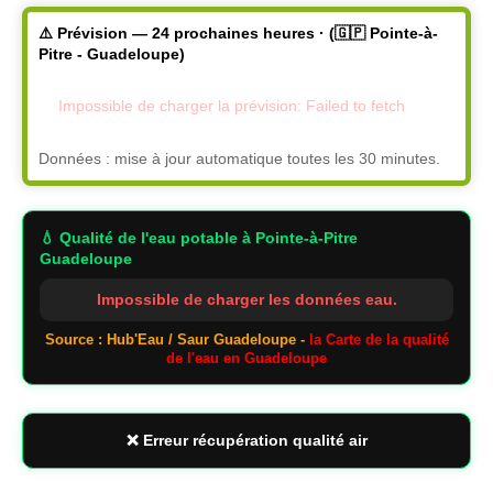
⚠️ Prévision — 24 prochaines heures · (🇬🇵 Pointe-à-
Pitre - Guadeloupe)
Impossible de charger la prévision: Failed to fetch
Données : mise à jour automatique toutes les 30 minutes.
💧 Qualité de l'eau potable
à Pointe-à-Pitre
Guadeloupe
Impossible de charger les données eau.
Source : Hub'Eau / Saur Guadeloupe -
la Carte de la qualité
de l'eau en Guadeloupe
❌ Erreur récupération qualité air