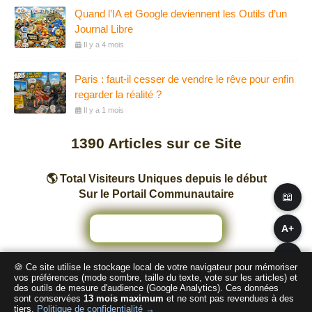
Quand l’IA et Google deviennent les Outils d’un
Journal Libre
Il y a 4 mois
Paris : faut-il cesser de vendre le rêve pour enfin
regarder la réalité ?
Il y a 1 mois
1390
Articles sur ce Site
🌎 Total Visiteurs Uniques depuis le début
Sur le Portail Communautaire
📖
A+
A−
🍪 Ce site utilise le stockage local de votre navigateur pour mémoriser
Nombre total de pages vues sur ce Site
vos préférences (mode sombre, taille du texte, vote sur les articles) et
des outils de mesure d'audience (Google Analytics). Ces données
sont conservées
13 mois maximum
et ne sont pas revendues à des
2
4
1
2
5
9
tiers.
Politique de confidentialité →