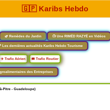
🇬🇵 Karibs Hebdo
🌿 Remèdes du Jardin
📺 Une RIMÉD RAZYÉ en Vidéos
 Les dernières actualités Karibs Hebdo Tourisme
✈️ Trafic Aérien
🚐 Trafic Routier
groalimentaires des Entreprises
-à-Pitre - Guadeloupe)