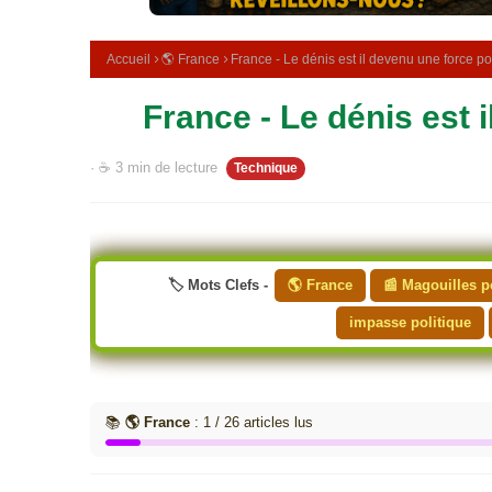
m
é
d
Accueil
🌎 France
France - Le dénis est il devenu une force po
i
c
France - Le dénis est 
i
n
a
· ☕ 3 min de lecture
Technique
l
e
🏷️ Mots Clefs -
🌎 France
📰 Magouilles p
impasse politique
📚
🌎 France
: 1 / 26 articles lus