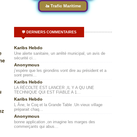
🚤 Trafic Maritime
💬 DERNIERS COMMENTAIRES
Karibs Hebdo
e
Une alerte sanitaire, un arrêté municipal, un avis de
sécurité ci…
une
Anonymous
j’espère que les girondins vont dire au président et a
sont premi…
Karibs Hebdo
LA RÉCOLTE EST LANCER ,IL Y A QU UNE
u
TECHNIQUE QUI EST FIABLE A 1…
Karibs Hebdo
L Âne, le Coq et la Grande Table .Un vieux village
préparait chaq…
ez
Anonymous
bonne application ,on imagine les marges des
commerçants qui abus…