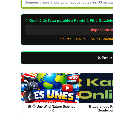
Données : mise à jour automatique toutes les 30 minut
💧 Qualité de l'eau potable
à Pointe-à-Pitre Guadel
Impossible d
Source : Hub'Eau / Saur Guadelo
❌ Erreur 
Page
Page
❮
📰 📺 Une Wild Nature Science
📰 Logistique Rungis →
FR
Guadeloupe