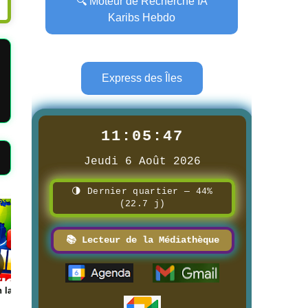
🔍 Moteur de Recherche IA
Karibs Hebdo
Express des Îles
11:05:48
Jeudi 6 Août 2026
🌗 Dernier quartier — 44%
(22.7 j)
Page
Page
📚 Lecteur de la Médiathèque
📰 📺 Une Guadeloupe la 1ère
📰 📺 Une AIR TV
8/3/2026
8/3/2026