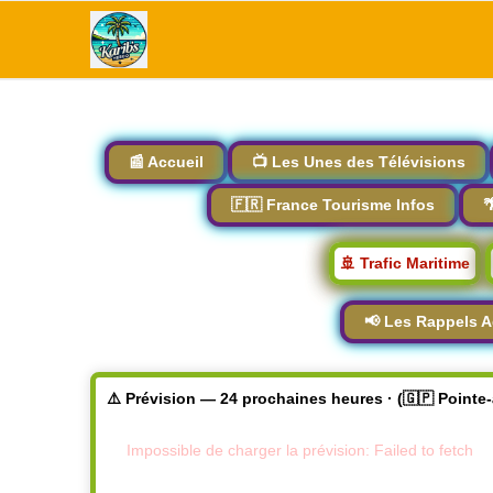
📰 Accueil
📺 Les Unes des Télévisions
🇫🇷 France Tourisme Infos

🚢 Trafic Maritime
📢 Les Rappels A
⚠️ Prévision — 24 prochaines heures · (🇬🇵 Pointe
Impossible de charger la prévision: Failed to fetch