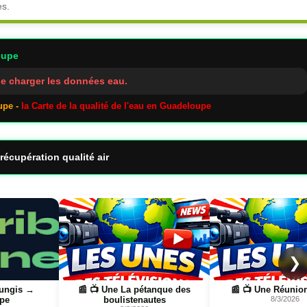
es.
oupe
e charger les données eau.
upe -
la Carte de la qualité de l'eau en Guadeloupe
récupération qualité air
Page
Page
❯
📰 📺 Une La pétanque des
📰 📺 Une Réunion la 1ère
boulistenautes
8/3/2026