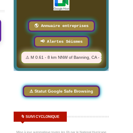
🌎 Annuaire entreprises
📢 Alertes Séismes
 AM
⚠️ M 0.61 - 8 km NNW of Banning, CA - 10:50:47 AM
⚠️
⚠️ Statut Google Safe Browsing
🌀 SUIVI CYCLONIQUE
Mise à jour automatique toutes les 6h par le National Hurricane