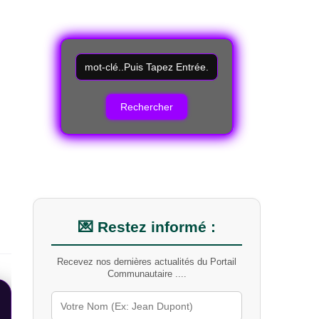
R
e
c
h
e
r
c
h
e
r
u
n
m
💌 Restez informé :
o
t
Recevez nos dernières actualités du Portail
-
Communautaire ....
c
l
é
s