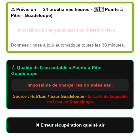
⚠️ Prévision — 24 prochaines heures · (🇬🇵 Pointe-à-
Pitre - Guadeloupe)
Impossible de charger la prévision: Failed to fetch
Données : mise à jour automatique toutes les 30 minutes.
💧 Qualité de l'eau potable
à Pointe-à-Pitre
Guadeloupe
Impossible de charger les données eau.
Source : Hub'Eau / Saur Guadeloupe -
la Carte de la qualité
de l'eau en Guadeloupe
❌ Erreur récupération qualité air