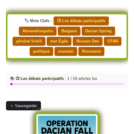
🏷️ Mots Clefs -
📺 Les débats participatifs
Alexandroupolis
Bulgarie
Dacian Spring
général Schill
mer Égée
Nicușor Dan
OTAN
politique
roumain
Roumanie
📚
📺 Les débats participatifs
: 1 / 54 articles lus
☆ Sauvegarder