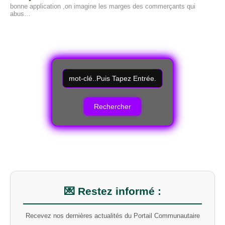
bonne application ,on imagine les marges des commerçants qui
abus…
R
e
c
h
e
r
c
h
e
r
u
n
m
💌 Restez informé :
o
t
Recevez nos dernières actualités du Portail Communautaire
-
....