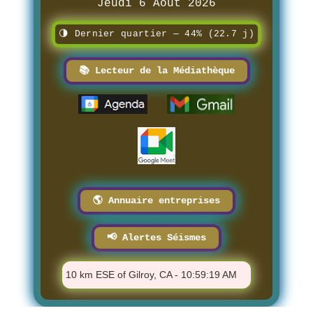
Jeudi 6 Août 2026
🌗 Dernier quartier — 44% (22.7 j)
📚 Lecteur de la Médiathèque
🌎 Annuaire entreprises
📢 Alertes Séismes
⚠️ M 1.4 - 10 km ESE of Gilroy, CA - 10:59:19 AM
⚠️ M 0.96 - 1