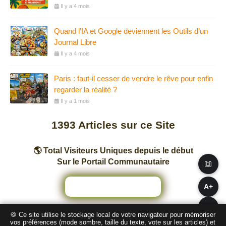
Il y a 4 mois
Quand l’IA et Google deviennent les Outils d’un
Journal Libre
Il y a 4 mois
Paris : faut-il cesser de vendre le rêve pour enfin
regarder la réalité ?
Il y a 1 mois
1393
Articles sur ce Site
🌎 Total Visiteurs Uniques depuis le début
Sur le Portail Communautaire
📖
A+
A−
🍪 Ce site utilise le stockage local de votre navigateur pour mémoriser
Nombre total de pages vues sur ce Site
vos préférences (mode sombre, taille du texte, vote sur les articles) et