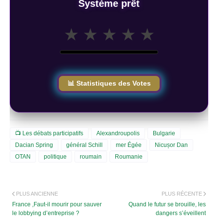
Système prêt
★
★
★
★
★
📊 Statistiques des Votes
📺 Les débats participatifs
Alexandroupolis
Bulgarie
Dacian Spring
général Schill
mer Égée
Nicușor Dan
OTAN
politique
roumain
Roumanie
PLUS ANCIENNE
PLUS RÉCENTE
France ,Faut-il mourir pour sauver
Quand le futur se brouille, les
le lobbying d’entreprise ?
dangers s’éveillent