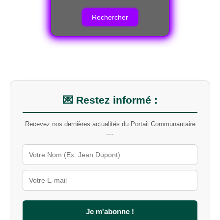
c
h
e
r
c
h
e
r
u
n
m
💌 Restez informé :
o
t
Recevez nos dernières actualités du Portail Communautaire
-
....
c
l
é
s
u
r
l
e
s
Je m'abonne !
i