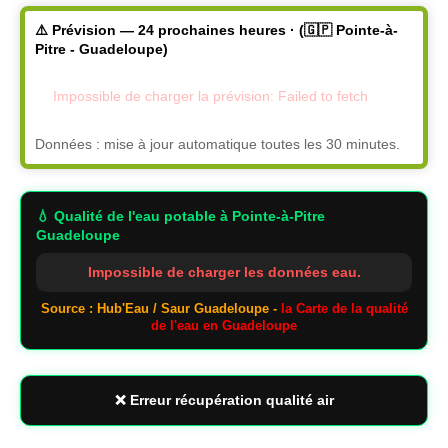
⚠️ Prévision — 24 prochaines heures · (🇬🇵 Pointe-à-
Pitre - Guadeloupe)
Impossible de charger la prévision: Failed to fetch
Données : mise à jour automatique toutes les 30 minutes.
💧 Qualité de l'eau potable
à Pointe-à-Pitre
Guadeloupe
Impossible de charger les données eau.
Source : Hub'Eau / Saur Guadeloupe -
la Carte de la qualité
de l'eau en Guadeloupe
❌ Erreur récupération qualité air