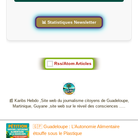
t
e
📊 Statistiques Newsletter
Rss/Atom Articles
📰 Karibs Hebdo ,Site web du journalisme citoyens de Guadeloupe,
Martinique, Guyane ,site web sur le réveil des consciences .....
🇬🇵 Guadeloupe : L’Autonomie Alimentaire
étouffe sous le Plastique