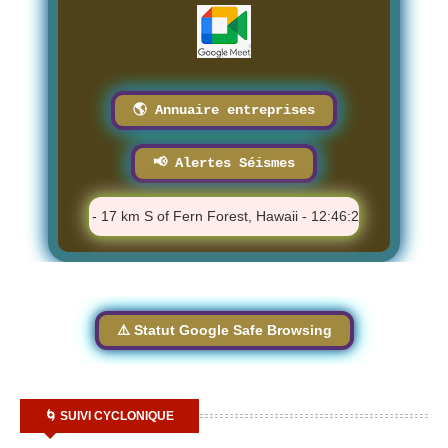
🌎 Annuaire entreprises
📢 Alertes Séismes
⚠️ M 2.22 - 17 km S of Fern Forest, Hawaii - 12:46:24 PM
⚠️ M 4
⚠️ Statut Google Safe Browsing
🌀 SUIVI CYCLONIQUE