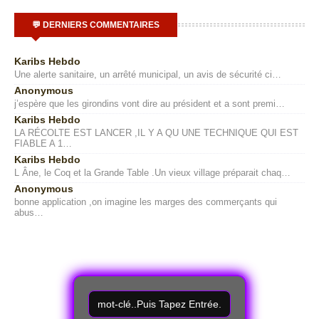
💬 DERNIERS COMMENTAIRES
Karibs Hebdo
Une alerte sanitaire, un arrêté municipal, un avis de sécurité ci…
Anonymous
j’espère que les girondins vont dire au président et a sont premi…
Karibs Hebdo
LA RÉCOLTE EST LANCER ,IL Y A QU UNE TECHNIQUE QUI EST
FIABLE A 1…
Karibs Hebdo
L Âne, le Coq et la Grande Table .Un vieux village préparait chaq…
Anonymous
bonne application ,on imagine les marges des commerçants qui
abus…
R
e