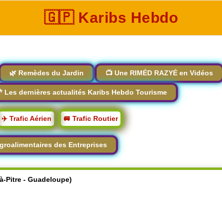
🇬🇵 Karibs Hebdo
🌿 Remèdes du Jardin
📺 Une RIMÉD RAZYÉ en Vidéos
 Les dernières actualités Karibs Hebdo Tourisme
✈️ Trafic Aérien
🚐 Trafic Routier
groalimentaires des Entreprises
-à-Pitre - Guadeloupe)