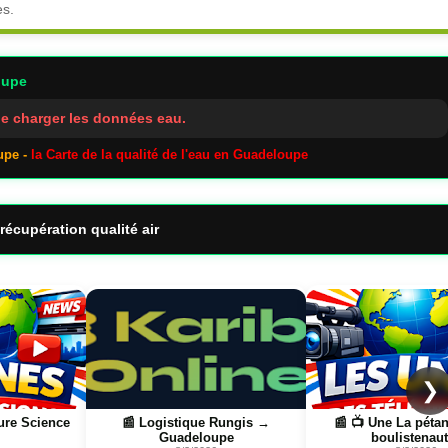
es.
oupe
e charger les données eau.
upe -
la Carte de la qualité de l'eau en Guadeloupe
récupération qualité air
Page
Page
❯
ngis →
📰 📺 Une La pétanque des
📰 📺 Une Réunion la
boulistenautes
8/3/2026