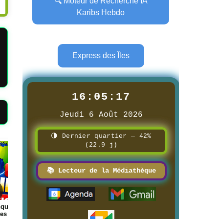
🔍 Moteur de Recherche IA
Karibs Hebdo
Express des Îles
16:05:18
Jeudi 6 Août 2026
🌗 Dernier quartier — 42%
(22.9 j)
Page
Page
📚 Lecteur de la Médiathèque
 1ère
📰 📺 Une Guadeloupe la 1ère
📰 📺 Une AIR TV
8/3/2026
8/3/2026