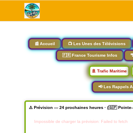
📰 Accueil
📺 Les Unes des Télévisions
🇫🇷 France Tourisme Infos

🚢 Trafic Maritime
📢 Les Rappels A
⚠️ Prévision — 24 prochaines heures · (🇬🇵 Pointe
Impossible de charger la prévision: Failed to fetch