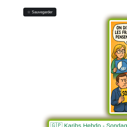
☆ Sauvegarder
🇬🇵 Karibs Hebdo - Sondage