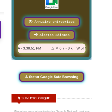
🌎 Annuaire entreprises
📢 Alertes Séismes
 Cobb, CA - 3:38:51 PM
⚠️ M 0.7 - 8 km W of Cobb, CA - 3:38:51 
⚠️ Statut Google Safe Browsing
🌀 SUIVI CYCLONIQUE
Mise à jour automatique toutes les 6h par le National Hurricane