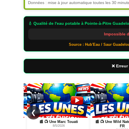
Données : mise à jour automatique toutes les 30 minut
💧 Qualité de l'eau potable
à Pointe-à-Pitre Guadel
Impossible d
Source : Hub'Eau / Saur Guadelo
❌ Erreur 
Page
Page
❮
Touati
📰 📺 Une Wild Nature Science
📰 Logistique Ru
FR
Guadeloupe