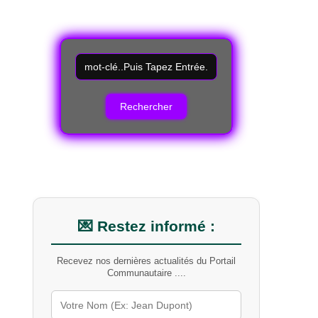
R
e
c
h
e
r
c
h
e
r
u
n
m
💌 Restez informé :
o
t
Recevez nos dernières actualités du Portail
-
Communautaire ....
c
l
é
s