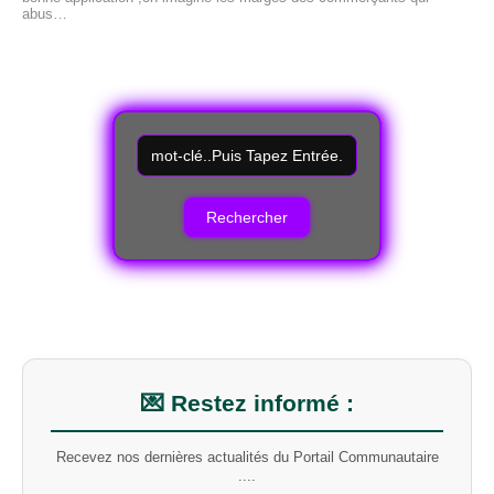
abus…
R
e
c
h
e
r
c
h
e
r
u
n
m
💌 Restez informé :
o
t
Recevez nos dernières actualités du Portail Communautaire
-
....
c