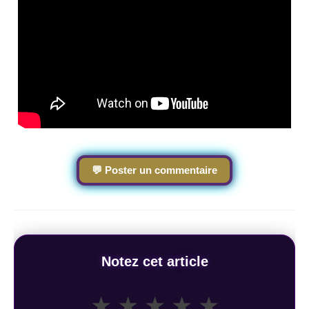
💬 Poster un commentaire
Notez cet article
★
★
★
★
★