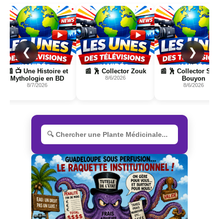
Page
Page
Page
❮
❯
📰 📺 Une Histoire et
📰 🕺 Collector Zouk
📰 🕺 Collector Shat
Mythologie en BD
8/6/2026
Bouyon
8/7/2026
8/6/2026
R
e
c
h
e
r
c
h
e
r