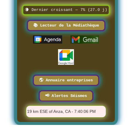
🌘 Dernier croissant — 7% (27.0 j)
📚 Lecteur de la Médiathèque
🌎 Annuaire entreprises
📢 Alertes Séismes
️ M 1.16 - 19 km ESE of Anza, CA - 7:40:06 PM
⚠️ M 1.9 - 11 km 