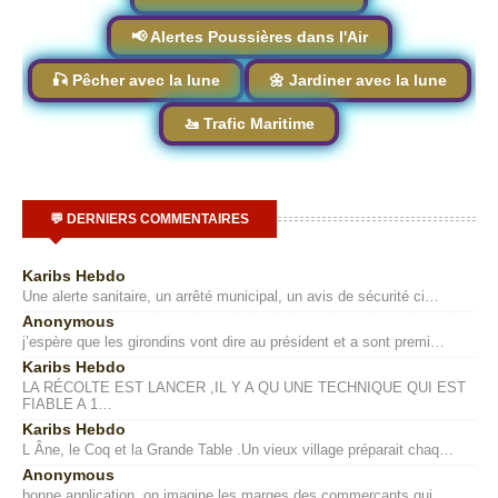
📢 Alertes Poussières dans l'Air
🎣 Pêcher avec la lune
🌼 Jardiner avec la lune
🚤 Trafic Maritime
💬 DERNIERS COMMENTAIRES
Karibs Hebdo
Une alerte sanitaire, un arrêté municipal, un avis de sécurité ci…
Anonymous
j’espère que les girondins vont dire au président et a sont premi…
Karibs Hebdo
LA RÉCOLTE EST LANCER ,IL Y A QU UNE TECHNIQUE QUI EST
FIABLE A 1…
Karibs Hebdo
L Âne, le Coq et la Grande Table .Un vieux village préparait chaq…
Anonymous
bonne application ,on imagine les marges des commerçants qui