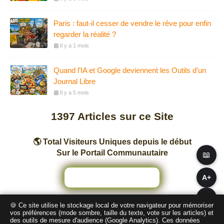
Paris : faut-il cesser de vendre le rêve pour enfin
regarder la réalité ?
Il y a 1 mois
Quand l’IA et Google deviennent les Outils d’un
Journal Libre
Il y a 5 mois
1397
Articles sur ce Site
🌎 Total Visiteurs Uniques depuis le début
Sur le Portail Communautaire
📖
A+
A−
🍪 Ce site utilise le stockage local de votre navigateur pour mémoriser
Nombre total de pages vues sur ce Site
vos préférences (mode sombre, taille du texte, vote sur les articles) et
des outils de mesure d'audience (Google Analytics). Ces données