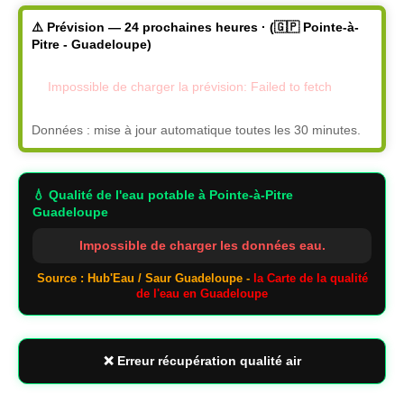
⚠️ Prévision — 24 prochaines heures · (🇬🇵 Pointe-à-
Pitre - Guadeloupe)
Impossible de charger la prévision: Failed to fetch
Données : mise à jour automatique toutes les 30 minutes.
💧 Qualité de l'eau potable
à Pointe-à-Pitre
Guadeloupe
Impossible de charger les données eau.
Source : Hub'Eau / Saur Guadeloupe -
la Carte de la qualité
de l'eau en Guadeloupe
❌ Erreur récupération qualité air