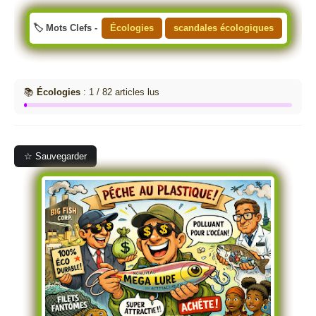
🏷️ Mots Clefs -
Écologies
scandales écologiques
📚
Écologies
: 1 / 82 articles lus
☆ Sauvegarder