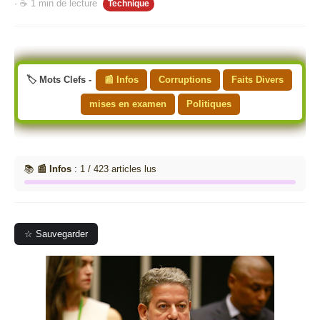
· ☕ 1 min de lecture
Technique
🏷️ Mots Clefs -
📰 Infos
Corruptions
Faits Divers
mises en examen
Politiques
📚
📰 Infos
: 1 / 423 articles lus
☆ Sauvegarder