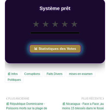
Système prêt
★
★
★
★
★
📊 Statistiques des Votes
📰 Infos
Corruptions
Faits Divers
mises en examen
Politiques
PLUS ANCIENNE
PLUS RÉCENTE
📰 République Dominicaine -
📰 Nicaragua - Face a Face ,au
Poissons morts sur la plage de
moins 15 blessés dans le fossé