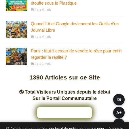
étouffe sous le Plastique
Il y a 4 mois
Quand l’IA et Google deviennent les Outils d’un
Journal Libre
Il y a 4 mois
Paris : faut-il cesser de vendre le rêve pour enfin
regarder la réalité ?
Il y a 1 mois
1390
Articles sur ce Site
🌎 Total Visiteurs Uniques depuis le début
Sur le Portail Communautaire
📖
A+
A−
🍪 Ce site utilise le stockage local de votre navigateur pour mémoriser