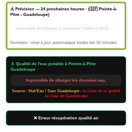
⚠️ Prévision — 24 prochaines heures · (🇬🇵 Pointe-à-
Pitre - Guadeloupe)
Impossible de charger la prévision: Failed to fetch
Données : mise à jour automatique toutes les 30 minutes.
💧 Qualité de l'eau potable
à Pointe-à-Pitre
Guadeloupe
Impossible de charger les données eau.
Source : Hub'Eau / Saur Guadeloupe -
la Carte de la qualité
de l'eau en Guadeloupe
❌ Erreur récupération qualité air