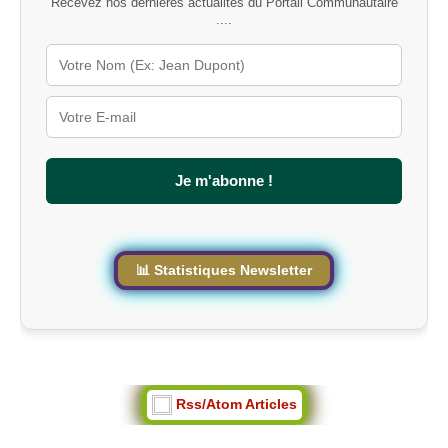
Recevez nos dernières actualités du Portail Communautaire
-
....
c
l
é
s
u
r
l
e
s
Je m'abonne !
i
t
e
📊 Statistiques Newsletter
Rss/Atom Articles