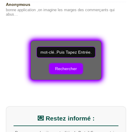
Anonymous
bonne application ,on imagine les marges des commerçants qui
abus…
R
e
c
h
e
r
c
h
e
r
u
n
m
💌 Restez informé :
o
t