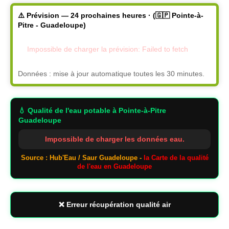
⚠️ Prévision — 24 prochaines heures · (🇬🇵 Pointe-à-
Pitre - Guadeloupe)
Impossible de charger la prévision: Failed to fetch
Données : mise à jour automatique toutes les 30 minutes.
💧 Qualité de l'eau potable
à Pointe-à-Pitre
Guadeloupe
Impossible de charger les données eau.
Source : Hub'Eau / Saur Guadeloupe -
la Carte de la qualité
de l'eau en Guadeloupe
❌ Erreur récupération qualité air