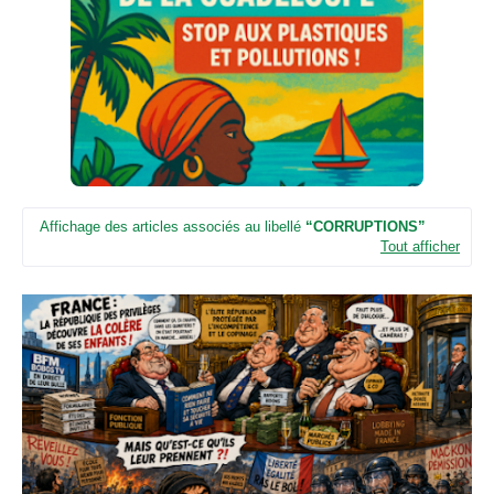
n
e
u
n
e
d
e
t
é
l
é
Affichage des articles associés au libellé
CORRUPTIONS
v
Tout afficher
i
s
i
o
n