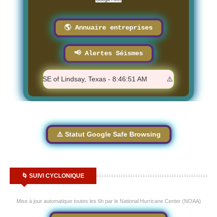
🌎 Annuaire entreprises
📢 Alertes Séismes
23 km SE of Lindsay, Texas - 8:46:51 AM
⚠️ M 2.21 - 3 km NW of 
⚠️ Statut Google Safe Browsing
🌀 SUIVI CYCLONIQUE
Mise à jour automatique toutes les 6h par le National Hurricane Center (NOAA)