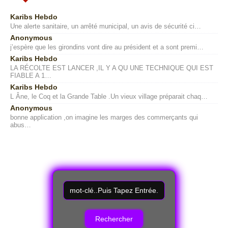
Karibs Hebdo
Une alerte sanitaire, un arrêté municipal, un avis de sécurité ci…
Anonymous
j’espère que les girondins vont dire au président et a sont premi…
Karibs Hebdo
LA RÉCOLTE EST LANCER ,IL Y A QU UNE TECHNIQUE QUI EST
FIABLE A 1…
Karibs Hebdo
L Âne, le Coq et la Grande Table .Un vieux village préparait chaq…
Anonymous
bonne application ,on imagine les marges des commerçants qui
abus…
R
e
c
h
e