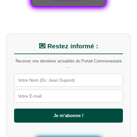
r
c
h
e
r
u
n
m
💌 Restez informé :
o
t
Recevez nos dernières actualités du Portail Communautaire
-
....
c
l
é
s
u
r
l
e
s
Je m'abonne !
i
t
e